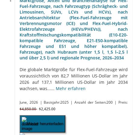
Marktgröße, Anteil und Branchenanalyse für Flex-
Fuel-Fahrzeuge, nach Fahrzeugtyp (Schrägheck- und
Limousinen, SUVs, LCVs und HCVs), nach
Antriebsarchitektur (Flex-Fuel-Fahrzeuge mit
Verbrennungsmotor (ICE) und Flex-Fuel-Hybrid-
Elektrofahrzeuge (HEVs/PHEVs)), nach
Kraftstoffmischungskompatibilität (E10-E20-
kompatible Fahrzeuge, E21-E50-kompatible
Fahrzeuge und E51 und höher kompatibel).
Fahrzeuge), nach Hubraum (unter 1,5 l, 1,5 l–2,5 l
und über 2,5 l) und regionale Prognose, 2026–2034
Die globale Marktgröße für Flex-Fuel-Fahrzeuge wird
voraussichtlich von 82,7 Millionen US-Dollar im Jahr
2026 auf 137,1 Millionen US-Dollar im Jahr 2034
wachsen, was......
Mehr erfahren
June, 2026
| Basisjahr:2025
| Anzahl der Seiten:200
| Preis:
$4,850.00
$2,425.00
Muster herunterladen