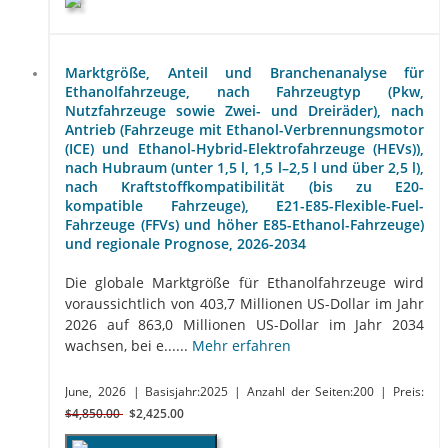
Marktgröße, Anteil und Branchenanalyse für
Ethanolfahrzeuge, nach Fahrzeugtyp (Pkw,
Nutzfahrzeuge sowie Zwei- und Dreiräder), nach
Antrieb (Fahrzeuge mit Ethanol-Verbrennungsmotor
(ICE) und Ethanol-Hybrid-Elektrofahrzeuge (HEVs)),
nach Hubraum (unter 1,5 l, 1,5 l–2,5 l und über 2,5 l),
nach Kraftstoffkompatibilität (bis zu E20-
kompatible Fahrzeuge), E21-E85-Flexible-Fuel-
Fahrzeuge (FFVs) und höher E85-Ethanol-Fahrzeuge)
und regionale Prognose, 2026-2034
Die globale Marktgröße für Ethanolfahrzeuge wird
voraussichtlich von 403,7 Millionen US-Dollar im Jahr
2026 auf 863,0 Millionen US-Dollar im Jahr 2034
wachsen, bei e......
Mehr erfahren
June, 2026
| Basisjahr:2025
| Anzahl der Seiten:200
| Preis:
$4,850.00
$2,425.00