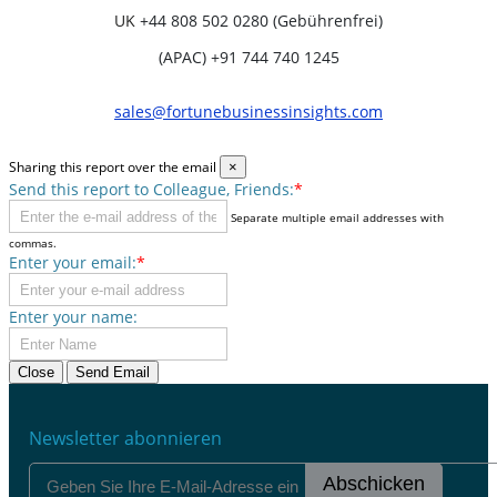
UK
+44 808 502 0280 (Gebührenfrei)
(APAC) +91 744 740 1245
sales@fortunebusinessinsights.com
Sharing this report over the email
×
Send this report to Colleague, Friends:
*
Separate multiple email addresses with
commas.
Enter your email:
*
Enter your name:
Close
Send Email
Newsletter abonnieren
Abschicken