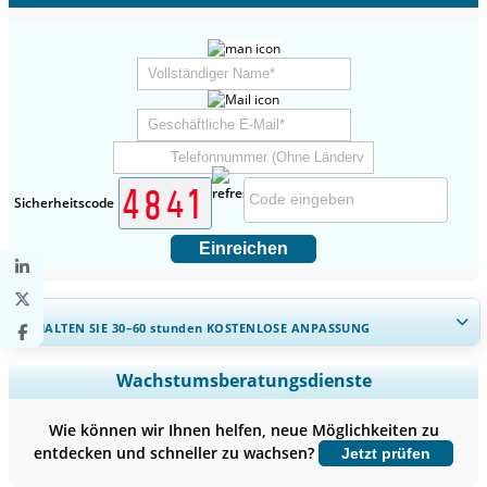
Sicherheitscode
Einreichen
ERHALTEN SIE 30–60
stunden
KOSTENLOSE ANPASSUNG
Regionale und länderspezifische Abdeckung erweitern,
Wachstumsberatungsdienste
Segmentanalyse, Unternehmensprofile, Wettbewerbs-
Benchmarking, und Endnutzer-Einblicke.
Wie können wir Ihnen helfen, neue Möglichkeiten zu
entdecken und schneller zu wachsen?
Jetzt prüfen
Jetzt anpassen