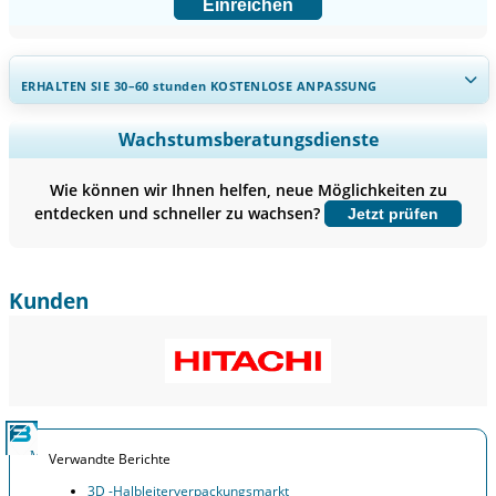
Einreichen
ERHALTEN SIE 30–60
stunden
KOSTENLOSE ANPASSUNG
Regionale und länderspezifische Abdeckung erweitern,
Wachstumsberatungsdienste
Segmentanalyse, Unternehmensprofile, Wettbewerbs-
Benchmarking, und Endnutzer-Einblicke.
Wie können wir Ihnen helfen, neue Möglichkeiten zu
entdecken und schneller zu wachsen?
Jetzt prüfen
Jetzt anpassen
Kunden
Verwandte Berichte
3D -Halbleiterverpackungsmarkt