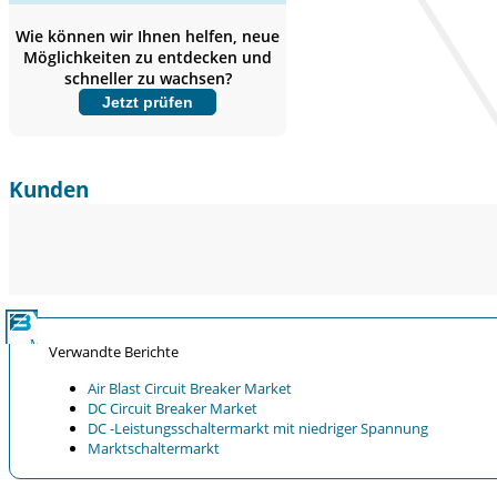
Abdeckung erweitern,
Segmentanalyse,
Wie können wir Ihnen helfen, neue
Unternehmensprofile, Wettbewerbs-
Möglichkeiten zu entdecken und
Benchmarking, und Endnutzer-
schneller zu wachsen?
Einblicke.
Jetzt prüfen
Jetzt anpassen
Kunden
Verwandte Berichte
Air Blast Circuit Breaker Market
DC Circuit Breaker Market
DC -Leistungsschaltermarkt mit niedriger Spannung
Marktschaltermarkt