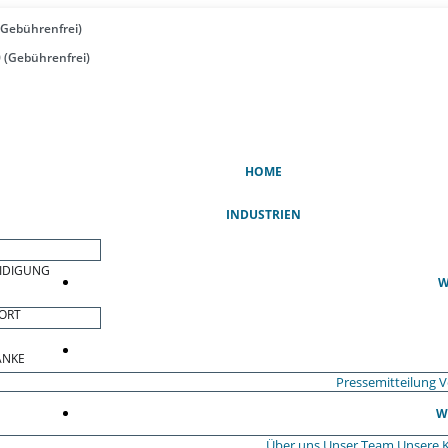
(Gebührenfrei)
 (Gebührenfrei)
(AKTUELL)
HOME
INDUSTRIEN
EIDIGUNG
W
ORT
ÄNKE
Pressemitteilung
V
W
Über uns
Unser Team
Unsere 