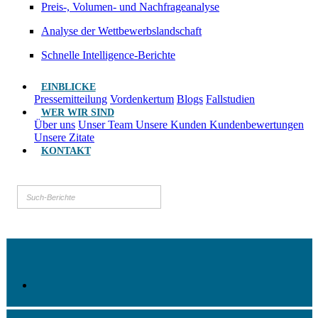
Preis-, Volumen- und Nachfrageanalyse
Analyse der Wettbewerbslandschaft
Schnelle Intelligence-Berichte
EINBLICKE
Pressemitteilung
Vordenkertum
Blogs
Fallstudien
WER WIR SIND
Über uns
Unser Team
Unsere Kunden
Kundenbewertungen
Unsere Zitate
KONTAKT