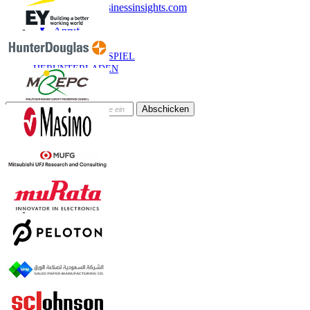
sales@fortunebusinessinsights.com
Anruf
E-Mail
BEISPIEL
HERUNTERLADEN
Newsletter abonnieren
Abschicken
Online-Vertrauen