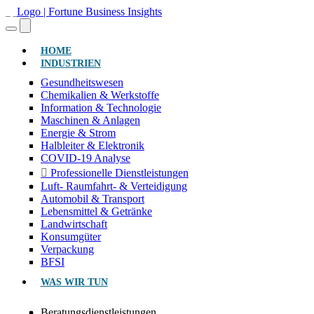
(AKTUELL)
HOME
INDUSTRIEN
Gesundheitswesen
Chemikalien & Werkstoffe
Information & Technologie
Maschinen & Anlagen
Energie & Strom
Halbleiter & Elektronik
COVID-19 Analyse
Professionelle Dienstleistungen
Luft- Raumfahrt- & Verteidigung
Automobil & Transport
Lebensmittel & Getränke
Landwirtschaft
Konsumgüter
Verpackung
BFSI
WAS WIR TUN
Beratungsdienstleistungen