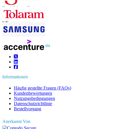
Kontaktieren Sie uns
US
+1 833 909 2966 ( Gebührenfrei )
UK
+44 808 502 0280 (Gebührenfrei )
APAC
+91 744 740 1245
sales@fortunebusinessinsights.com
Vernetzen Sie sich mit uns
Informationen
Häufig gestellte Fragen (FAQs)
Kundenbewertungen
Nutzungsbedingungen
Datenschutzrichtlinie
Bestellvorgang
Anerkannt Von