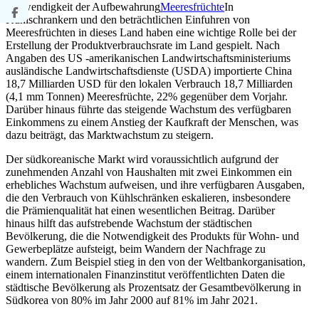
Notwendigkeit der Aufbewahrung
Meeresfrüchte
In
Kühlschrankern und den beträchtlichen Einfuhren von
Meeresfrüchten in dieses Land haben eine wichtige Rolle bei der
Erstellung der Produktverbrauchsrate im Land gespielt. Nach
Angaben des US -amerikanischen Landwirtschaftsministeriums
ausländische Landwirtschaftsdienste (USDA) importierte China
18,7 Milliarden USD für den lokalen Verbrauch 18,7 Milliarden
(4,1 mm Tonnen) Meeresfrüchte, 22% gegenüber dem Vorjahr.
Darüber hinaus führte das steigende Wachstum des verfügbaren
Einkommens zu einem Anstieg der Kaufkraft der Menschen, was
dazu beiträgt, das Marktwachstum zu steigern.
Der südkoreanische Markt wird voraussichtlich aufgrund der
zunehmenden Anzahl von Haushalten mit zwei Einkommen ein
erhebliches Wachstum aufweisen, und ihre verfügbaren Ausgaben,
die den Verbrauch von Kühlschränken eskalieren, insbesondere
die Prämienqualität hat einen wesentlichen Beitrag. Darüber
hinaus hilft das aufstrebende Wachstum der städtischen
Bevölkerung, die die Notwendigkeit des Produkts für Wohn- und
Gewerbeplätze aufsteigt, beim Wandern der Nachfrage zu
wandern. Zum Beispiel stieg in den von der Weltbankorganisation,
einem internationalen Finanzinstitut veröffentlichten Daten die
städtische Bevölkerung als Prozentsatz der Gesamtbevölkerung in
Südkorea von 80% im Jahr 2000 auf 81% im Jahr 2021.