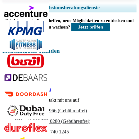
Regionale und länderspezifische Abdeckung erweitern, Segmentanalyse,
Wachstumsberatungsdienste
Unternehmensprofile, Wettbewerbs-Benchmarking, und Endnutzer-
Einblicke.
Wie können wir Ihnen helfen, neue Möglichkeiten zu entdecken und
Jetzt prüfen
schneller zu wachsen?
Jetzt anpassen
Konsumgüter Kunden
Verwandte Berichte
Kühlschrankmarkt
Nehmen Sie Kontakt mit uns auf
US
+1 833 909 2966 (Gebührenfrei)
UK
+44 808 502 0280 (Gebührenfrei)
(APAC) +91 744 740 1245