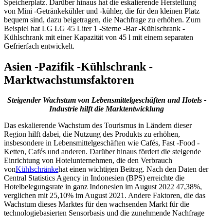
Speicherplatz. Darüber hinaus hat die eskalierende Herstellung
von Mini -Getränkekühler und -kühler, die für den kleinen Platz
bequem sind, dazu beigetragen, die Nachfrage zu erhöhen. Zum
Beispiel hat LG LG 45 Liter 1 -Sterne -Bar -Kühlschrank -
Kühlschrank mit einer Kapazität von 45 l mit einem separaten
Gefrierfach entwickelt.
Asien -Pazifik -Kühlschrank -
Marktwachstumsfaktoren
Steigender Wachstum von Lebensmittelgeschäften und Hotels -
Industrie hilft die Marktentwicklung
Das eskalierende Wachstum des Tourismus in Ländern dieser
Region hilft dabei, die Nutzung des Produkts zu erhöhen,
insbesondere in Lebensmittelgeschäften wie Cafés, Fast -Food -
Ketten, Cafés und anderen. Darüber hinaus fördert die steigende
Einrichtung von Hotelunternehmen, die den Verbrauch
von
Kühlschränke
hat einen wichtigen Beitrag. Nach den Daten der
Central Statistics Agency in Indonesien (BPS) erreichte die
Hotelbelegungsrate in ganz Indonesien im August 2022 47,38%,
verglichen mit 25,10% im August 2021. Andere Faktoren, die das
Wachstum dieses Marktes für den wachsenden Markt für die
technologiebasierten Sensorbasis und die zunehmende Nachfrage