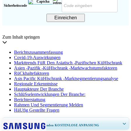
Sicherheitscode
Einreichen
Zum Inhalt springen
Berichtszusammenfassung
Covid-19-Auswirkungen
Markttrends FüR Den Asiatisch -Pazifischen KüHlschrank
Asien -Pazifik -KüHlschrank -Marktwachstumsfaktoren
RüCkhaltefaktoren
Asis Pacific KüHlschrank -Marktsegmentierungsanalyse
Regionale Erkenntnisse
Hauptakteure Der Branche
SchlüSselentwicklungen Der Branche:
Berichterstattung
Rahmen Und Segmentierung Melden
HäUfig Gestellte Fragen
ERHALTEN SIE 30–60
stunden
KOSTENLOSE ANPASSUNG