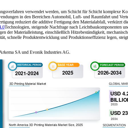
igungsverfahren verwendet werden, um Schicht für Schicht komplexe Ko
nwendungen in den Bereichen Automobil, Luft- und Raumfahrt und Verte
tigung reduziert die additive Fertigung den Materialabfall, verkürzt 
4.0
Technologien, steigende Nachfrage nach Leichtbaukomponenten und st
n der Materialleistung, einschließlich Hitzebeständigkeit, mechanische
t, schnelle Produktentwicklung und Produktionseffizienz legen, steig
V, Arkema SA und Evonik Industries AG.