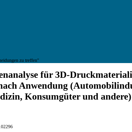
heidungen zu treffen"
nanalyse für 3D-Druckmaterialie
 nach Anwendung (Automobilindu
edizin, Konsumgüter und andere)
I102296