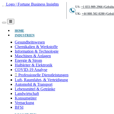
US:
+1 833-909-2966 (Gebühr
UK:
+44 808-502-0280 (Gebüh
(AKTUELL)
HOME
INDUSTRIEN
Gesundheitswesen
Chemikalien & Werkstoffe
Information & Technologie
Maschinen & Anlagen
Energie & Strom
Halbleiter & Elektronik
COVID-19 Analyse
Professionelle Dienstleistungen
Luft- Raumfahrt- & Verteidigung
Automobil & Transport
Lebensmittel & Getränke
Landwirtschaft
Konsumgüter
Verpackung
BFSI