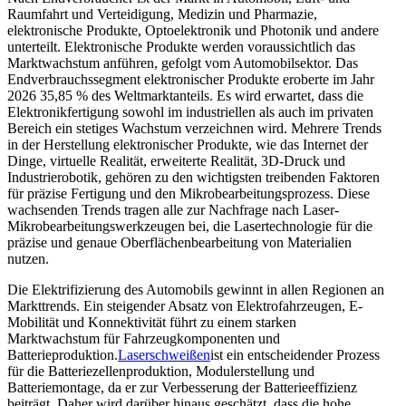
Raumfahrt und Verteidigung, Medizin und Pharmazie,
elektronische Produkte, Optoelektronik und Photonik und andere
unterteilt. Elektronische Produkte werden voraussichtlich das
Marktwachstum anführen, gefolgt vom Automobilsektor. Das
Endverbrauchssegment elektronischer Produkte eroberte im Jahr
2026 35,85 % des Weltmarktanteils. Es wird erwartet, dass die
Elektronikfertigung sowohl im industriellen als auch im privaten
Bereich ein stetiges Wachstum verzeichnen wird. Mehrere Trends
in der Herstellung elektronischer Produkte, wie das Internet der
Dinge, virtuelle Realität, erweiterte Realität, 3D-Druck und
Industrierobotik, gehören zu den wichtigsten treibenden Faktoren
für präzise Fertigung und den Mikrobearbeitungsprozess. Diese
wachsenden Trends tragen alle zur Nachfrage nach Laser-
Mikrobearbeitungswerkzeugen bei, die Lasertechnologie für die
präzise und genaue Oberflächenbearbeitung von Materialien
nutzen.
Die Elektrifizierung des Automobils gewinnt in allen Regionen an
Markttrends. Ein steigender Absatz von Elektrofahrzeugen, E-
Mobilität und Konnektivität führt zu einem starken
Marktwachstum für Fahrzeugkomponenten und
Batterieproduktion.
Laserschweißen
ist ein entscheidender Prozess
für die Batteriezellenproduktion, Modulerstellung und
Batteriemontage, da er zur Verbesserung der Batterieeffizienz
beiträgt. Daher wird darüber hinaus geschätzt, dass die hohe