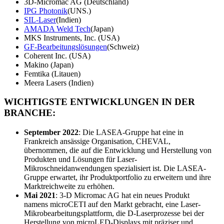
3D-Micromac AG (Deutschland)
IPG Photonik
(UNS.)
SIL-Laser
(Indien)
AMADA Weld Tech
(Japan)
MKS Instruments, Inc. (USA)
GF-Bearbeitungslösungen
(Schweiz)
Coherent Inc. (USA)
Makino (Japan)
Femtika (Litauen)
Meera Lasers (Indien)
WICHTIGSTE ENTWICKLUNGEN IN DER
BRANCHE:
September 2022
: Die LASEA-Gruppe hat eine in
Frankreich ansässige Organisation, CHEVAL,
übernommen, die auf die Entwicklung und Herstellung von
Produkten und Lösungen für Laser-
Mikroschneidanwendungen spezialisiert ist. Die LASEA-
Gruppe erwartet, ihr Produktportfolio zu erweitern und ihre
Marktreichweite zu erhöhen.
Mai 2021
: 3-D Micromac AG hat ein neues Produkt
namens microCETI auf den Markt gebracht, eine Laser-
Mikrobearbeitungsplattform, die D-Laserprozesse bei der
Herstellung von microLED-Displays mit präziser und