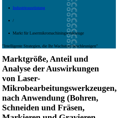
Industrieausrüstung
/
Markt für Lasermikromachiningwerkzeuge
"Intelligente Strategien, die Ihr Wachstum beschleunigen"
Marktgröße, Anteil und
Analyse der Auswirkungen
von Laser-
Mikrobearbeitungswerkzeugen,
nach Anwendung (Bohren,
Schneiden und Fräsen,
Markieren und Gravieren,