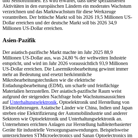
und Sensortrimmen. Es wird erwartet, dass diese spezialisierten
Aktivitäten in den europäischen Ländern ein moderates Wachstum
verzeichnen und das Marktwachstum für diese Werkzeuge
vorantreiben. Der britische Markt soll bis 2026 19,5 Millionen US-
Dollar erreichen und der deutsche Markt soll bis 2026 34,9
Millionen US-Dollar erreichen.
Asien-Pazifik
Der asiatisch-pazifische Markt machte im Jahr 2025 88,9
Millionen US-Dollar aus, was 24,80 % der weltweiten Industrie
entspricht, und wird im Jahr 2026 voraussichtlich 93,9 Millionen
US-Dollar erreichen. Die Lasermikrobearbeitung gewinnt immer
mehr an Bedeutung und ersetzt herkömmliche
Mikrobearbeitungstechniken wie die elektrische
Entladungsbearbeitung (EDM), um scharfe und feinflächige
Materialien herzustellen. Der asiatisch-pazifische Raum weist
aufgrund der steigenden Nachfrage hohe Wachstumsaussichten
auf
Unterhaltungselektronik
, Optoelektronik und Herstellung von
Elektrofahrzeugen. Asiatische Länder wie China, Indien und Japan
streben eine Elektrifizierung der Automobilindustrie und anderer
Sektoren wie Optoelektronik und Unterhaltungselektronik an.
Unternehmen errichten Anlagen zur Herstellung halbleiterbasierter
Geräte für industrielle Versorgungsanwendungen. Beispielsweise
unterzeichneten STMicroelectronics und Sanan Optoelectronics im