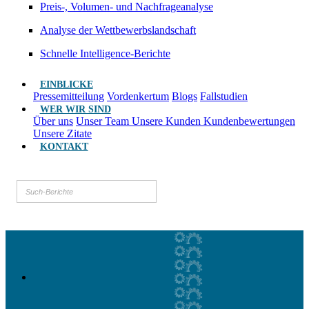
Preis-, Volumen- und Nachfrageanalyse
Analyse der Wettbewerbslandschaft
Schnelle Intelligence-Berichte
EINBLICKE
Pressemitteilung
Vordenkertum
Blogs
Fallstudien
WER WIR SIND
Über uns
Unser Team
Unsere Kunden
Kundenbewertungen
Unsere Zitate
KONTAKT