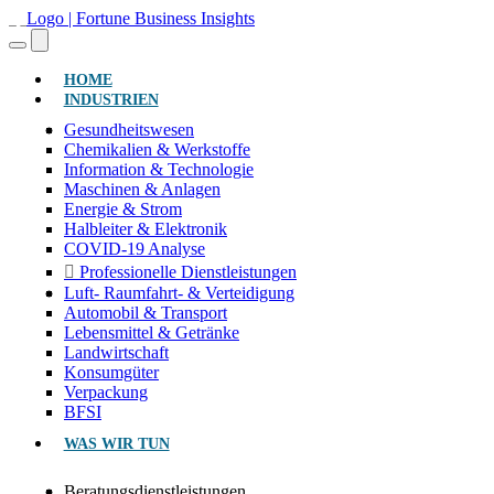
(AKTUELL)
HOME
INDUSTRIEN
Gesundheitswesen
Chemikalien & Werkstoffe
Information & Technologie
Maschinen & Anlagen
Energie & Strom
Halbleiter & Elektronik
COVID-19 Analyse
Professionelle Dienstleistungen
Luft- Raumfahrt- & Verteidigung
Automobil & Transport
Lebensmittel & Getränke
Landwirtschaft
Konsumgüter
Verpackung
BFSI
WAS WIR TUN
Beratungsdienstleistungen