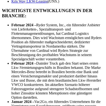
Kris Way LKW-Leasing
(UNS.)
WICHTIGSTE ENTWICKLUNGEN IN DER
BRANCHE:
Februar 2024 –
Ryder System, Inc., ein führender Anbieter
von Lieferketten-, Spezialtransport- und
Flottenmanagementlösungen, hat Cardinal Logistics
übernommen. Dies wird Wachstum ermöglichen und Ryders
Position als führender maßgeschneiderter, dedizierter
Vertragstransporteur in Nordamerika stärken. Die
Übernahme von Cardinal wird Ryders Strategie zur
Beschleunigung des profitablen Wachstums in seinem
Spezialgeschäft weiter vorantreiben.
Februar 2024 –
Daimler Truck gab den Start seines ersten
Lkw-Vermietungsgeschäfts in Brasilien bekannt. Die Marke
Mercedes-Benz betreibt in Brasilien bereits eine Bank und
einen Versicherungsmakler und produziert darüber hinaus
Lkw und Busse, die mit dem brasilianischen Lkw-Hersteller
VWCO konkurrieren. Im aktuellen Szenario höherer
Fahrzeugpreise aufgrund strengerer Schadstoffnormen und
hoher Zinssätze könnten Mietoptionen eine günstigere
Option darstellen.
Januar 2024 –
Vac2Go, ein führendes Unternehmen für die
Vermietung von Saugfahrzeugen, eröffnete seine neueste