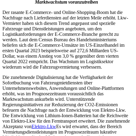
Marktwachstum voranzutreiben
Der rasante E-Commerce- und Online-Shopping-Boom hat die
Nachfrage nach Lieferdiensten auf der letzten Meile erhöht. Lkw-
Vermieter haben sich diesem Trend angepasst und spezielle
Fahrzeuge und Dienstleistungen angeboten, um den
Logistikanforderungen der E-Commerce-Branche gerecht zu
werden. Laut dem Census Bureau des Handelsministeriums
beliefen sich die E-Commerce-Umsätze im US-Einzelhandel im
ersten Quartal 2023 beispielsweise auf 272,6 Milliarden US-
Dollar, was einem Anstieg von 3,0 % gegenüber dem vierten
Quartal 2022 entspricht. Das Wachstum im Logistiksektor
wiederum wird die Fahrzeugvermietung verbessern.
Die zunehmende Digitalisierung hat die Verfügbarkeit der
Sofortbuchung von Fahrzeugmietdiensten über
Unternehmenswebsites, Anwendungen und Online-Plattformen
erhöht, was im Prognosezeitraum voraussichtlich das
Marktwachstum ankurbeln wird. Unterstützende
Regierungsinitiativen zur Reduzierung der CO2-Emissionen
befeuern die Nachfrage nach der Entwicklung von Elektro-Lkw.
Die Entwicklung von Lithium-Ionen-Batterien hat die Reichweite
von Elektro-Lkw für den Ferntransport erweitert. Die zunehmende
Akzeptanz von
Elektro-Lkw
Es wird erwartet, dass der Bereich
Vermietungsdienstleistungen im Prognosezeitraum lukrative