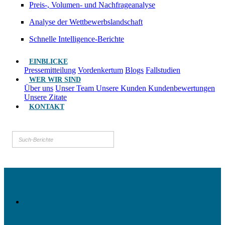
Preis-, Volumen- und Nachfrageanalyse
Analyse der Wettbewerbslandschaft
Schnelle Intelligence-Berichte
EINBLICKE
Pressemitteilung
Vordenkertum
Blogs
Fallstudien
WER WIR SIND
Über uns
Unser Team
Unsere Kunden
Kundenbewertungen
Unsere Zitate
KONTAKT