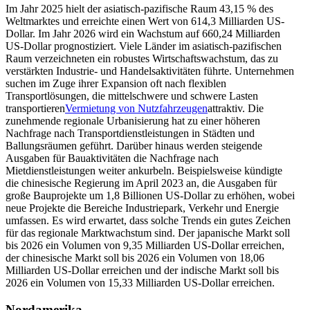
Im Jahr 2025 hielt der asiatisch-pazifische Raum 43,15 % des
Weltmarktes und erreichte einen Wert von 614,3 Milliarden US-
Dollar. Im Jahr 2026 wird ein Wachstum auf 660,24 Milliarden
US-Dollar prognostiziert. Viele Länder im asiatisch-pazifischen
Raum verzeichneten ein robustes Wirtschaftswachstum, das zu
verstärkten Industrie- und Handelsaktivitäten führte. Unternehmen
suchen im Zuge ihrer Expansion oft nach flexiblen
Transportlösungen, die mittelschwere und schwere Lasten
transportieren
Vermietung von Nutzfahrzeugen
attraktiv. Die
zunehmende regionale Urbanisierung hat zu einer höheren
Nachfrage nach Transportdienstleistungen in Städten und
Ballungsräumen geführt. Darüber hinaus werden steigende
Ausgaben für Bauaktivitäten die Nachfrage nach
Mietdienstleistungen weiter ankurbeln. Beispielsweise kündigte
die chinesische Regierung im April 2023 an, die Ausgaben für
große Bauprojekte um 1,8 Billionen US-Dollar zu erhöhen, wobei
neue Projekte die Bereiche Industriepark, Verkehr und Energie
umfassen. Es wird erwartet, dass solche Trends ein gutes Zeichen
für das regionale Marktwachstum sind. Der japanische Markt soll
bis 2026 ein Volumen von 9,35 Milliarden US-Dollar erreichen,
der chinesische Markt soll bis 2026 ein Volumen von 18,06
Milliarden US-Dollar erreichen und der indische Markt soll bis
2026 ein Volumen von 15,33 Milliarden US-Dollar erreichen.
Nordamerika