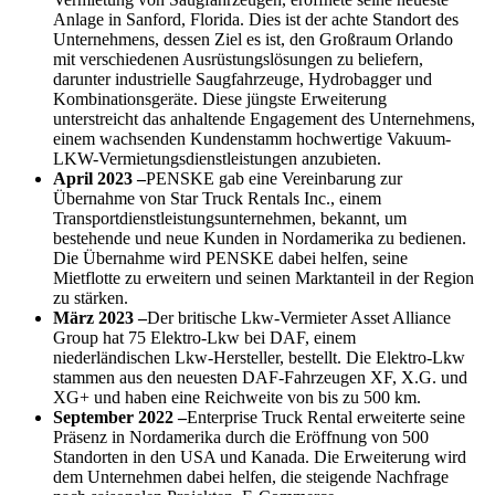
Anlage in Sanford, Florida. Dies ist der achte Standort des
Unternehmens, dessen Ziel es ist, den Großraum Orlando
mit verschiedenen Ausrüstungslösungen zu beliefern,
darunter industrielle Saugfahrzeuge, Hydrobagger und
Kombinationsgeräte. Diese jüngste Erweiterung
unterstreicht das anhaltende Engagement des Unternehmens,
einem wachsenden Kundenstamm hochwertige Vakuum-
LKW-Vermietungsdienstleistungen anzubieten.
April 2023
–
PENSKE gab eine Vereinbarung zur
Übernahme von Star Truck Rentals Inc., einem
Transportdienstleistungsunternehmen, bekannt, um
bestehende und neue Kunden in Nordamerika zu bedienen.
Die Übernahme wird PENSKE dabei helfen, seine
Mietflotte zu erweitern und seinen Marktanteil in der Region
zu stärken.
März 2023 –
Der britische Lkw-Vermieter Asset Alliance
Group hat 75 Elektro-Lkw bei DAF, einem
niederländischen Lkw-Hersteller, bestellt. Die Elektro-Lkw
stammen aus den neuesten DAF-Fahrzeugen XF, X.G. und
XG+ und haben eine Reichweite von bis zu 500 km.
September 2022 –
Enterprise Truck Rental erweiterte seine
Präsenz in Nordamerika durch die Eröffnung von 500
Standorten in den USA und Kanada. Die Erweiterung wird
dem Unternehmen dabei helfen, die steigende Nachfrage