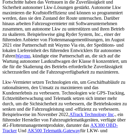
Fortschritte haben das Vertrauen in die Zuverlässigkeit und
Sicherheit autonomer Lkw-Lösungen gestärkt. Autonome Lkw
maximieren die Kraftstoffeffizienz und können so programmiert
werden, dass sie den Zustand der Route untersuchen. Darüber
hinaus arbeiten Fahrzeugvermieter mit Softwareunternehmen
zusammen, um autonome Lkw zu unterstützen und ihren Betrieb
zu skalieren. Beispielsweise ging Ryder System, Inc., einer der
führenden Anbieter von Flottenmanagementlösungen, im August
2021 eine Partnerschaft mit Waymo Via ein, der Speditions- und
lokalen Liefereinheit des führenden Entwicklers für autonomes
Fahren
Waymo
, kündigte eine Partnerschaft an, die sich auf die
Wartung autonomer Lastkraftwagen der Klasse 8 konzentriert, um
die für die Skalierung des Betriebs erforderliche Zuverlässigkeit
sicherzustellen und die Fahrzeugverfügbarkeit zu maximieren.
Lkw-Vermieter setzen Technologien ein, um Geschäftsabläufe zu
rationalisieren, den Umsatz zu maximieren und das
Kundenerlebnis zu verbessern. Technologien wie GPS-Tracking,
Echtzeitüberwachung und Telematik setzen sich immer mehr
durch, um die Sichtsicherheit zu verbessern, die Betriebskosten zu
senken und die Fahrzeugleistung und -effizienz zu verbessern.
Beispielsweise im November 2022,
ATrack Technology Inc
., ein
führender Hersteller von Fahrzeugtelematikgeräten, verfügte über
4G-Flottenmanagementprodukte, darunter das
AX300 OBD-
Tracker
Und
AK500 Telematik-Gateway
für LKW- und