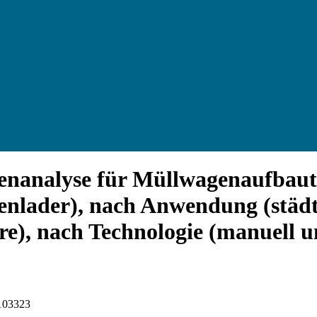
enanalyse für Müllwagenaufbaut
tenlader), nach Anwendung (städ
e), nach Technologie (manuell u
I103323