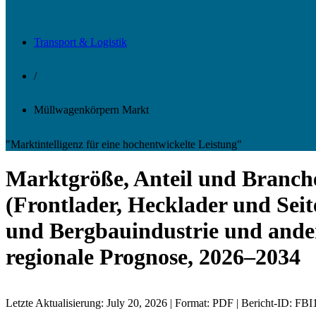
Transport & Logistik
/
Müllwagenkörpern Markt
"Marktintelligenz für eine hochentwickelte Leistung"
Marktgröße, Anteil und Branch
(Frontlader, Hecklader und Sei
und Bergbauindustrie und ander
regionale Prognose, 2026–2034
Letzte Aktualisierung: July 20, 2026 | Format: PDF | Bericht-ID: FB