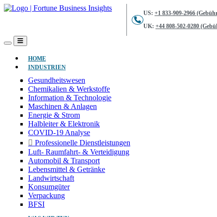
US:
+1 833-909-2966 (Gebühr
UK:
+44 808-502-0280 (Gebüh
(AKTUELL)
HOME
INDUSTRIEN
Gesundheitswesen
Chemikalien & Werkstoffe
Information & Technologie
Maschinen & Anlagen
Energie & Strom
Halbleiter & Elektronik
COVID-19 Analyse
Professionelle Dienstleistungen
Luft- Raumfahrt- & Verteidigung
Automobil & Transport
Lebensmittel & Getränke
Landwirtschaft
Konsumgüter
Verpackung
BFSI