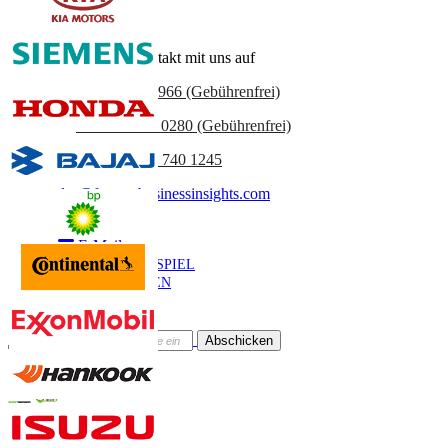
Nehmen Sie Kontakt mit uns auf
US
+1 833 909 2966 (Gebührenfrei)
UK
+44 808 502 0280 (Gebührenfrei)
(APAC) +91 744 740 1245
sales@fortunebusinessinsights.com
Anruf
E-Mail
BEISPIEL
HERUNTERLADEN
Newsletter abonnieren
Abschicken
Online-Vertrauen