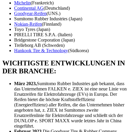
Michelin
(Frankreich)
Continental AG
(Deutschland)
Goodyear-Reifen
(UNS.)
Sumitomo Rubber Industries (Japan)
Nokian-Reifen
(Finnland)
Toyo Tyres (Japan)
PIRELLI TIRE S.P.A. (Italien)
Bridgestone Corporation (Japan)
Trelleborg AB (Schweden)
Hankook Tire & Technology
(Südkorea)
WICHTIGSTE ENTWICKLUNGEN IN
DER BRANCHE:
März 2023,
Sumitomo Rubber Industries gab bekannt, dass
das Unternehmen FALKEN e. ZIEX ist eine neue Linie von
Ersatzreifen für Elektrofahrzeuge (EVs) in Europa. Der
Reifen bietet die höchste Kraftstoffeffizienz
(Energieeffizienz) aller Reifen, die das Unternehmen bisher
angeboten hat, z. ZIEX ist Sumitomos zweite
Ersatzreifenlinie für Elektrofahrzeuge und schließt sich der
DUNLOP e. SPORT MAXX wurde letztes Jahr in China
eingeführt.
Februar 2023,
Die Goodyear Tire & Rubber Company