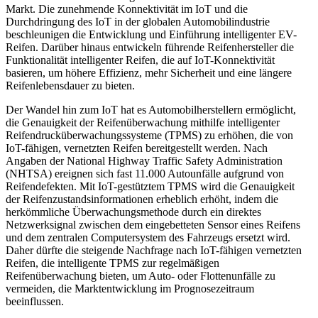
Markt. Die zunehmende Konnektivität im IoT und die
Durchdringung des IoT in der globalen Automobilindustrie
beschleunigen die Entwicklung und Einführung intelligenter EV-
Reifen. Darüber hinaus entwickeln führende Reifenhersteller die
Funktionalität intelligenter Reifen, die auf IoT-Konnektivität
basieren, um höhere Effizienz, mehr Sicherheit und eine längere
Reifenlebensdauer zu bieten.
Der Wandel hin zum IoT hat es Automobilherstellern ermöglicht,
die Genauigkeit der Reifenüberwachung mithilfe intelligenter
Reifendrucküberwachungssysteme (TPMS) zu erhöhen, die von
IoT-fähigen, vernetzten Reifen bereitgestellt werden. Nach
Angaben der National Highway Traffic Safety Administration
(NHTSA) ereignen sich fast 11.000 Autounfälle aufgrund von
Reifendefekten. Mit IoT-gestütztem TPMS wird die Genauigkeit
der Reifenzustandsinformationen erheblich erhöht, indem die
herkömmliche Überwachungsmethode durch ein direktes
Netzwerksignal zwischen dem eingebetteten Sensor eines Reifens
und dem zentralen Computersystem des Fahrzeugs ersetzt wird.
Daher dürfte die steigende Nachfrage nach IoT-fähigen vernetzten
Reifen, die intelligente TPMS zur regelmäßigen
Reifenüberwachung bieten, um Auto- oder Flottenunfälle zu
vermeiden, die Marktentwicklung im Prognosezeitraum
beeinflussen.