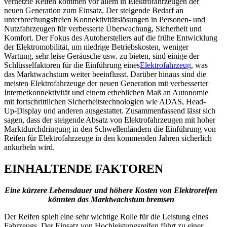
vernetzte Reifen kommen vor allem in Elektrofahrzeugen der
neuen Generation zum Einsatz. Der steigende Bedarf an
unterbrechungsfreien Konnektivitätslösungen in Personen- und
Nutzfahrzeugen für verbesserte Überwachung, Sicherheit und
Komfort. Der Fokus des Autoherstellers auf die frühe Entwicklung
der Elektromobilität, um niedrige Betriebskosten, weniger
Wartung, sehr leise Geräusche usw. zu bieten, sind einige der
Schlüsselfaktoren für die Einführung eines
Elektrofahrzeug
, was
das Marktwachstum weiter beeinflusst. Darüber hinaus sind die
meisten Elektrofahrzeuge der neuen Generation mit verbesserter
Internetkonnektivität und einem erheblichen Maß an Autonomie
mit fortschrittlichen Sicherheitstechnologien wie ADAS, Head-
Up-Display und anderen ausgestattet. Zusammenfassend lässt sich
sagen, dass der steigende Absatz von Elektrofahrzeugen mit hoher
Marktdurchdringung in den Schwellenländern die Einführung von
Reifen für Elektrofahrzeuge in den kommenden Jahren sicherlich
ankurbeln wird.
EINHALTENDE FAKTOREN
Eine kürzere Lebensdauer und höhere Kosten von Elektroreifen
könnten das Marktwachstum bremsen
Der Reifen spielt eine sehr wichtige Rolle für die Leistung eines
Fahrzeugs. Der Einsatz von Hochleistungsreifen führt zu einer