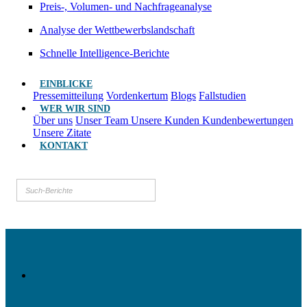
Preis-, Volumen- und Nachfrageanalyse
Analyse der Wettbewerbslandschaft
Schnelle Intelligence-Berichte
EINBLICKE
Pressemitteilung
Vordenkertum
Blogs
Fallstudien
WER WIR SIND
Über uns
Unser Team
Unsere Kunden
Kundenbewertungen
Unsere Zitate
KONTAKT