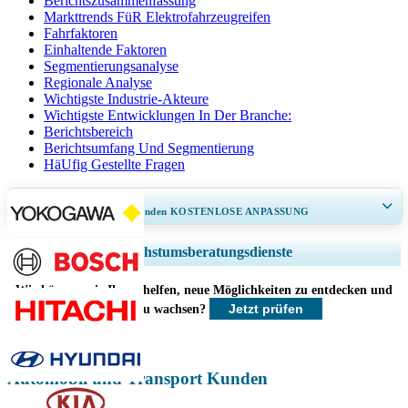
Berichtszusammenfassung
Markttrends FüR Elektrofahrzeugreifen
Fahrfaktoren
Einhaltende Faktoren
Segmentierungsanalyse
Regionale Analyse
Wichtigste Industrie-Akteure
Wichtigste Entwicklungen In Der Branche:
Berichtsbereich
Berichtsumfang Und Segmentierung
HäUfig Gestellte Fragen
ERHALTEN SIE 30–60
stunden
KOSTENLOSE ANPASSUNG
Regionale und länderspezifische Abdeckung erweitern, Segmentanalyse,
Wachstumsberatungsdienste
Unternehmensprofile, Wettbewerbs-Benchmarking, und Endnutzer-
Einblicke.
Wie können wir Ihnen helfen, neue Möglichkeiten zu entdecken und
Jetzt prüfen
schneller zu wachsen?
Jetzt anpassen
Automobil und Transport Kunden