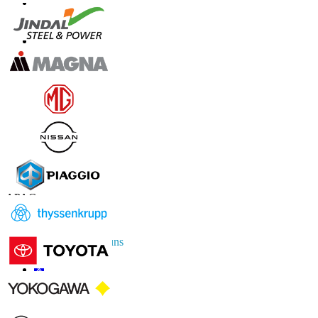
Kontaktieren Sie uns
US
+1 833 909 2966 ( Gebührenfrei )
UK
+44 808 502 0280 (Gebührenfrei )
APAC
+91 744 740 1245
sales@fortunebusinessinsights.com
Vernetzen Sie sich mit uns