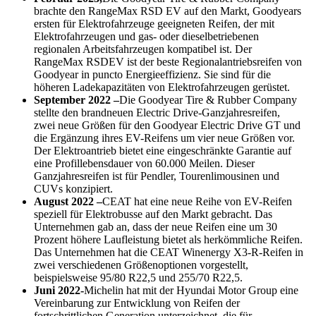
brachte den RangeMax RSD EV auf den Markt, Goodyears
ersten für Elektrofahrzeuge geeigneten Reifen, der mit
Elektrofahrzeugen und gas- oder dieselbetriebenen
regionalen Arbeitsfahrzeugen kompatibel ist. Der
RangeMax RSDEV ist der beste Regionalantriebsreifen von
Goodyear in puncto Energieeffizienz. Sie sind für die
höheren Ladekapazitäten von Elektrofahrzeugen gerüstet.
September 2022 –
Die Goodyear Tire & Rubber Company
stellte den brandneuen Electric Drive-Ganzjahresreifen,
zwei neue Größen für den Goodyear Electric Drive GT und
die Ergänzung ihres EV-Reifens um vier neue Größen vor.
Der Elektroantrieb bietet eine eingeschränkte Garantie auf
eine Profillebensdauer von 60.000 Meilen. Dieser
Ganzjahresreifen ist für Pendler, Tourenlimousinen und
CUVs konzipiert.
August 2022 –
CEAT hat eine neue Reihe von EV-Reifen
speziell für Elektrobusse auf den Markt gebracht. Das
Unternehmen gab an, dass der neue Reifen eine um 30
Prozent höhere Laufleistung bietet als herkömmliche Reifen.
Das Unternehmen hat die CEAT Winenergy X3-R-Reifen in
zwei verschiedenen Größenoptionen vorgestellt,
beispielsweise 95/80 R22,5 und 255/70 R22,5.
Juni 2022-
Michelin hat mit der Hyundai Motor Group eine
Vereinbarung zur Entwicklung von Reifen der
fortschrittlichen Generation unterzeichnet, die für