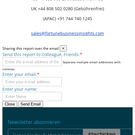
UK
+44 808 502 0280 (Gebührenfrei)
(APAC) +91 744 740 1245
sales@fortunebusinessinsights.com
Sharing this report over the email
×
Send this report to Colleague, Friends:
*
Separate multiple email addresses with
commas.
Enter your email:
*
Enter your name:
Close
Send Email
Newsletter abonnieren
Abschicken