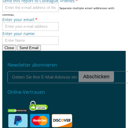
Send this report to Colleague, Friends:
*
Separate multiple email addresses with
commas.
Enter your email:
*
Enter your name:
Close
Send Email
Newsletter abonnieren
Abschicken
Online-Vertrauen