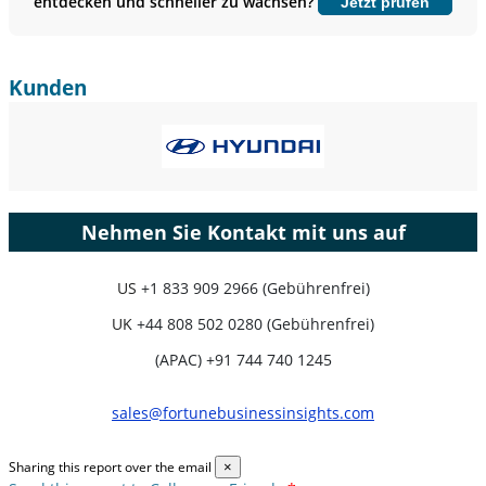
entdecken und schneller zu wachsen?
Jetzt prüfen
Jetzt anpassen
Kunden
Nehmen Sie Kontakt mit uns auf
US
+1 833 909 2966 (Gebührenfrei)
UK
+44 808 502 0280 (Gebührenfrei)
(APAC) +91 744 740 1245
sales@fortunebusinessinsights.com
Sharing this report over the email
×