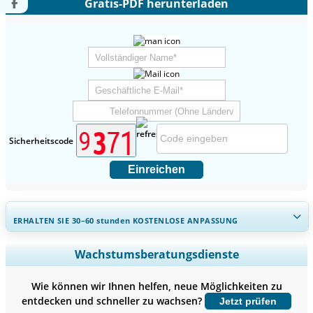
Gratis-PDF herunterladen
Sicherheitscode
Einreichen
ERHALTEN SIE 30–60
stunden
KOSTENLOSE ANPASSUNG
Regionale und länderspezifische Abdeckung erweitern,
Wachstumsberatungsdienste
Segmentanalyse, Unternehmensprofile, Wettbewerbs-
Benchmarking, und Endnutzer-Einblicke.
Wie können wir Ihnen helfen, neue Möglichkeiten zu
entdecken und schneller zu wachsen?
Jetzt prüfen
Jetzt anpassen