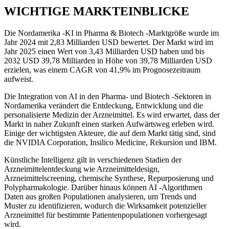
WICHTIGE MARKTEINBLICKE
Die Nordamerika -KI in Pharma & Biotech -Marktgröße wurde im
Jahr 2024 mit 2,83 Milliarden USD bewertet. Der Markt wird im
Jahr 2025 einen Wert von 3,43 Milliarden USD haben und bis
2032 USD 39,78 Milliarden in Höhe von 39,78 Milliarden USD
erzielen, was einem CAGR von 41,9% im Prognosezeitraum
aufweist.
Die Integration von AI in den Pharma- und Biotech -Sektoren in
Nordamerika verändert die Entdeckung, Entwicklung und die
personalisierte Medizin der Arzneimittel. Es wird erwartet, dass der
Markt in naher Zukunft einen starken Aufwärtsweg erleben wird.
Einige der wichtigsten Akteure, die auf dem Markt tätig sind, sind
die NVIDIA Corporation, Insilico Medicine, Rekursion und IBM.
Künstliche Intelligenz gilt in verschiedenen Stadien der
Arzneimittelentdeckung wie Arzneimitteldesign,
Arzneimittelscreening, chemische Synthese, Repurposierung und
Polypharmakologie. Darüber hinaus können AI -Algorithmen
Daten aus großen Populationen analysieren, um Trends und
Muster zu identifizieren, wodurch die Wirksamkeit potenzieller
Arzneimittel für bestimmte Patientenpopulationen vorhergesagt
wird.