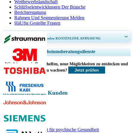
Wettbewerbslandschaft
SchlüSselentwicklungen Der Branche
Berichterstattung
Rahmen Und Segmentierung Melden
HäUfig Gestellte Fragen
ERHALTEN SIE 30–60
stunden
KOSTENLOSE ANPASSUNG
Regionale und länderspezifische Abdeckung erweitern, Segmentanalyse,
Wachstumsberatungsdienste
Unternehmensprofile, Wettbewerbs-Benchmarking, und Endnutzer-
Einblicke.
Wie können wir Ihnen helfen, neue Möglichkeiten zu entdecken und
Jetzt prüfen
schneller zu wachsen?
Jetzt anpassen
Gesundheitspflege Kunden
Verwandte Berichte
KI auf dem Markt für psychische Gesundheit