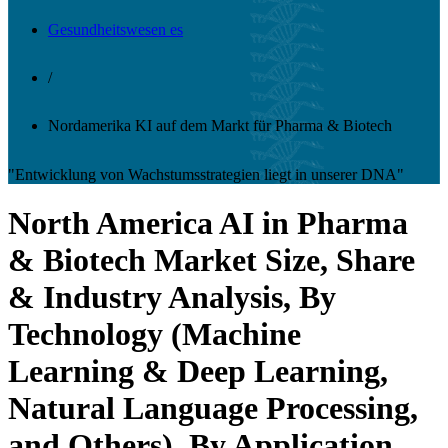
Gesundheitswesen es
/
Nordamerika KI auf dem Markt für Pharma & Biotech
"Entwicklung von Wachstumsstrategien liegt in unserer DNA"
North America AI in Pharma
& Biotech Market Size, Share
& Industry Analysis, By
Technology (Machine
Learning & Deep Learning,
Natural Language Processing,
and Others), By Application