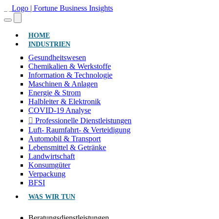
(AKTUELL)
HOME
INDUSTRIEN
Gesundheitswesen
Chemikalien & Werkstoffe
Information & Technologie
Maschinen & Anlagen
Energie & Strom
Halbleiter & Elektronik
COVID-19 Analyse
Professionelle Dienstleistungen
Luft- Raumfahrt- & Verteidigung
Automobil & Transport
Lebensmittel & Getränke
Landwirtschaft
Konsumgüter
Verpackung
BFSI
WAS WIR TUN
Beratungsdienstleistungen