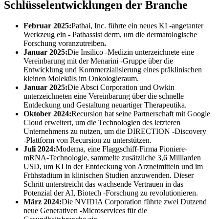
Schlüsselentwicklungen der Branche
Februar 2025:
Pathai, Inc. führte ein neues KI -angetanter
Werkzeug ein - Pathassist derm, um die dermatologische
Forschung voranzutreiben
.
Januar 2025:
Die Insilico -Medizin unterzeichnete eine
Vereinbarung mit der Menarini -Gruppe über die
Entwicklung und Kommerzialisierung eines präklinischen
kleinen Moleküls im Onkologieraum.
Januar 2025:
Die Absci Corporation und Owkin
unterzeichneten eine Vereinbarung über die schnelle
Entdeckung und Gestaltung neuartiger Therapeutika.
Oktober 2024:
Recursion hat seine Partnerschaft mit Google
Cloud erweitert, um die Technologien des letzteren
Unternehmens zu nutzen, um die DIRECTION -Discovery
-Plattform von Recursion zu unterstützen.
Juli 2024:
Moderna, eine Flaggschiff-Firma Pioniere-
mRNA-Technologie, sammelte zusätzliche 3,6 Milliarden
USD, um KI in der Entdeckung von Arzneimitteln und im
Frühstadium in klinischen Studien anzuwenden. Dieser
Schritt unterstreicht das wachsende Vertrauen in das
Potenzial der AI, Biotech -Forschung zu revolutionieren.
März 2024:
Die NVIDIA Corporation führte zwei Dutzend
neue Generativen -Microservices für die