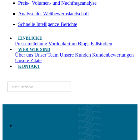
Preis-, Volumen- und Nachfrageanalyse
Analyse der Wettbewerbslandschaft
Schnelle Intelligence-Berichte
EINBLICKE
Pressemitteilung
Vordenkertum
Blogs
Fallstudien
WER WIR SIND
Über uns
Unser Team
Unsere Kunden
Kundenbewertungen
Unsere Zitate
KONTAKT