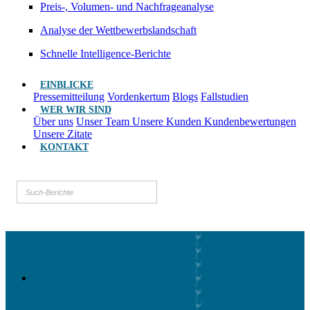
Preis-, Volumen- und Nachfrageanalyse
Analyse der Wettbewerbslandschaft
Schnelle Intelligence-Berichte
EINBLICKE
Pressemitteilung
Vordenkertum
Blogs
Fallstudien
WER WIR SIND
Über uns
Unser Team
Unsere Kunden
Kundenbewertungen
Unsere Zitate
KONTAKT