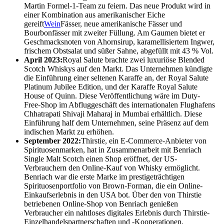
Martin Formel-1-Team zu feiern. Das neue Produkt wird in
einer Kombination aus amerikanischer Eiche
gereift
Wein
Fässer, neue amerikanische Fässer und
Bourbonfässer mit zweiter Füllung. Am Gaumen bietet er
Geschmacksnoten von Ahornsirup, karamellisiertem Ingwer,
frischem Obstsalat und süßer Sahne, abgefüllt mit 43 % Vol.
April 2023:
Royal Salute brachte zwei luxuriöse Blended
Scotch Whiskys auf den Markt. Das Unternehmen kündigte
die Einführung einer seltenen Karaffe an, der Royal Salute
Platinum Jubilee Edition, und der Karaffe Royal Salute
House of Quinn. Diese Veröffentlichung wäre im Duty-
Free-Shop im Abfluggeschäft des internationalen Flughafens
Chhatrapati Shivaji Maharaj in Mumbai erhältlich. Diese
Einführung half dem Unternehmen, seine Präsenz auf dem
indischen Markt zu erhöhen.
September 2022:
Thirstie, ein E-Commerce-Anbieter von
Spirituosenmarken, hat in Zusammenarbeit mit Benriach
Single Malt Scotch einen Shop eröffnet, der US-
Verbrauchern den Online-Kauf von Whisky ermöglicht.
Benriach war die erste Marke im prestigeträchtigen
Spirituosenportfolio von Brown-Forman, die ein Online-
Einkaufserlebnis in den USA bot. Über den von Thirstie
betriebenen Online-Shop von Benriach genießen
Verbraucher ein nahtloses digitales Erlebnis durch Thirstie-
Einzelhandelspartnerschaften und -Kooperationen.