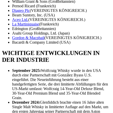
William Grant & Sons (Großbritannien)
Pernod Ricard (Frankreich)
Diageo Plc
(VEREINIGTES KÖNIGREICH.)
Beam Suntory, Inc. (USA)
Aceo Ltd.
(VEREINIGTES KÖNIGREICH.)
La Martiniquaise
(Frankreich)
Edrington (Großbritannien)
Asahi Group Holdings, Ltd. (Japan)
Gordon & Macphail
(VEREINIGTES KÖNIGREICH.)
Bacardi & Company Limited (USA)
WICHTIGE ENTWICKLUNGEN IN
DER INDUSTRIE
September 2025:
Wolfcraig Whisky wurde in den USA
durch eine Partnerschaft mit González Byass U.S.
eingeführt. Die Neueinführung besteht aus einer
handgefertigten Serie, die drei limitierte Abfüllungen für den
US-Markt umfasst: Wolfcraig 14-Year-Old Deluxe Blend,
30-Year-Old Premium Blend und 35-Year-Old Blended
Grain.
Dezember 2024:
Glenfiddich brachte einen 16 Jahre alten
Single Malt Whisky in limitierter Auflage auf den Markt, um
den ersten Jahrestag seiner Partnerschaft mit dem Aston