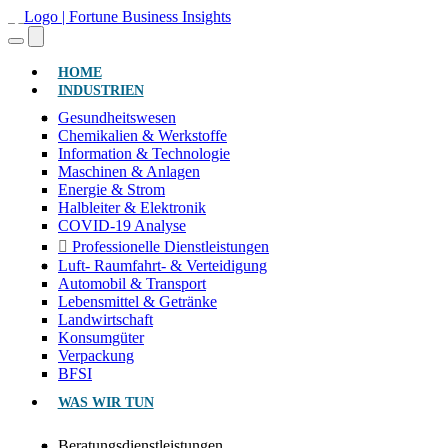
(AKTUELL)
HOME
INDUSTRIEN
Gesundheitswesen
Chemikalien & Werkstoffe
Information & Technologie
Maschinen & Anlagen
Energie & Strom
Halbleiter & Elektronik
COVID-19 Analyse
Professionelle Dienstleistungen
Luft- Raumfahrt- & Verteidigung
Automobil & Transport
Lebensmittel & Getränke
Landwirtschaft
Konsumgüter
Verpackung
BFSI
WAS WIR TUN
Beratungsdienstleistungen