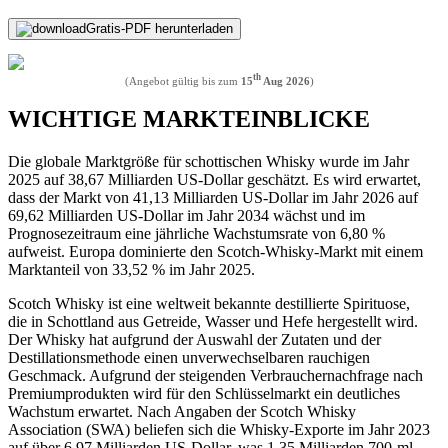
Gratis-PDF herunterladen
th
(Angebot gültig bis zum
15
Aug 2026
)
WICHTIGE MARKTEINBLICKE
Die globale Marktgröße für schottischen Whisky wurde im Jahr
2025 auf 38,67 Milliarden US-Dollar geschätzt. Es wird erwartet,
dass der Markt von 41,13 Milliarden US-Dollar im Jahr 2026 auf
69,62 Milliarden US-Dollar im Jahr 2034 wächst und im
Prognosezeitraum eine jährliche Wachstumsrate von 6,80 %
aufweist. Europa dominierte den Scotch-Whisky-Markt mit einem
Marktanteil von 33,52 % im Jahr 2025.
Scotch Whisky ist eine weltweit bekannte destillierte Spirituose,
die in Schottland aus Getreide, Wasser und Hefe hergestellt wird.
Der Whisky hat aufgrund der Auswahl der Zutaten und der
Destillationsmethode einen unverwechselbaren rauchigen
Geschmack. Aufgrund der steigenden Verbrauchernachfrage nach
Premiumprodukten wird für den Schlüsselmarkt ein deutliches
Wachstum erwartet. Nach Angaben der Scotch Whisky
Association (SWA) beliefen sich die Whisky-Exporte im Jahr 2023
auf über 6,97 Milliarden US-Dollar, was 1,35 Milliarden 700-ml-