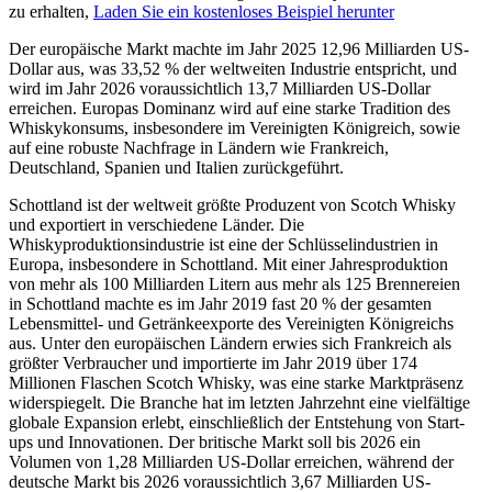
zu erhalten,
Laden Sie ein kostenloses Beispiel herunter
Der europäische Markt machte im Jahr 2025 12,96 Milliarden US-
Dollar aus, was 33,52 % der weltweiten Industrie entspricht, und
wird im Jahr 2026 voraussichtlich 13,7 Milliarden US-Dollar
erreichen. Europas Dominanz wird auf eine starke Tradition des
Whiskykonsums, insbesondere im Vereinigten Königreich, sowie
auf eine robuste Nachfrage in Ländern wie Frankreich,
Deutschland, Spanien und Italien zurückgeführt.
Schottland ist der weltweit größte Produzent von Scotch Whisky
und exportiert in verschiedene Länder. Die
Whiskyproduktionsindustrie ist eine der Schlüsselindustrien in
Europa, insbesondere in Schottland. Mit einer Jahresproduktion
von mehr als 100 Milliarden Litern aus mehr als 125 Brennereien
in Schottland machte es im Jahr 2019 fast 20 % der gesamten
Lebensmittel- und Getränkeexporte des Vereinigten Königreichs
aus. Unter den europäischen Ländern erwies sich Frankreich als
größter Verbraucher und importierte im Jahr 2019 über 174
Millionen Flaschen Scotch Whisky, was eine starke Marktpräsenz
widerspiegelt. Die Branche hat im letzten Jahrzehnt eine vielfältige
globale Expansion erlebt, einschließlich der Entstehung von Start-
ups und Innovationen. Der britische Markt soll bis 2026 ein
Volumen von 1,28 Milliarden US-Dollar erreichen, während der
deutsche Markt bis 2026 voraussichtlich 3,67 Milliarden US-