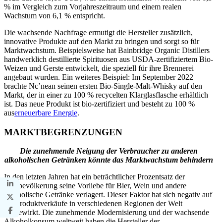
% im Vergleich zum Vorjahreszeitraum und einem realen
Wachstum von 6,1 % entspricht.
Die wachsende Nachfrage ermutigt die Hersteller zusätzlich,
innovative Produkte auf den Markt zu bringen und sorgt so für
Marktwachstum. Beispielsweise hat Bainbridge Organic Distillers
handwerklich destillierte Spirituosen aus USDA-zertifiziertem Bio-
Weizen und Gerste entwickelt, die speziell für ihre Brennerei
angebaut wurden. Ein weiteres Beispiel: Im September 2022
brachte Nc’nean seinen ersten Bio-Single-Malt-Whisky auf den
Markt, der in einer zu 100 % recycelten Klarglasflasche erhältlich
ist. Das neue Produkt ist bio-zertifiziert und besteht zu 100 %
aus
erneuerbare Energie
.
MARKTBEGRENZUNGEN
Die zunehmende Neigung der Verbraucher zu anderen
alkoholischen Getränken könnte das Marktwachstum behindern
In den letzten Jahren hat ein beträchtlicher Prozentsatz der
Weltbevölkerung seine Vorliebe für Bier, Wein und andere
alkoholische Getränke verlagert. Dieser Faktor hat sich negativ auf
die Produktverkäufe in verschiedenen Regionen der Welt
ausgewirkt. Die zunehmende Modernisierung und der wachsende
Alkoholkonsum weltweit haben die Hersteller der