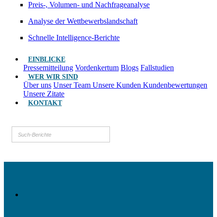
Preis-, Volumen- und Nachfrageanalyse
Analyse der Wettbewerbslandschaft
Schnelle Intelligence-Berichte
EINBLICKE
Pressemitteilung
Vordenkertum
Blogs
Fallstudien
WER WIR SIND
Über uns
Unser Team
Unsere Kunden
Kundenbewertungen
Unsere Zitate
KONTAKT