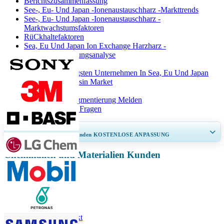
Berichtszusammenfassung
See-, Eu- Und Japan -Ionenaustauschharz -Markttrends
See-, Eu- Und Japan -Ionenaustauschharz -
Marktwachstumsfaktoren
RüCkhaltefaktoren
Sea, Eu Und Japan Ion Exchange Harzharz -
Marktsegmentierungsanalyse
Liste Der Wichtigsten Unternehmen In Sea, Eu Und Japan
Ion Exchange Resin Market
Berichterstattung
Rahmen Und Segmentierung Melden
HäUfig Gestellte Fragen
ERHALTEN SIE 30–60
stunden
KOSTENLOSE ANPASSUNG
Chemikalien und Materialien Kunden
Regionale und länderspezifische Abdeckung erweitern, Segmentanalyse,
Unternehmensprofile, Wettbewerbs-Benchmarking, und Endnutzer-
Einblicke.
Jetzt anpassen
Verwandte Berichte
Wasserreinermarkt