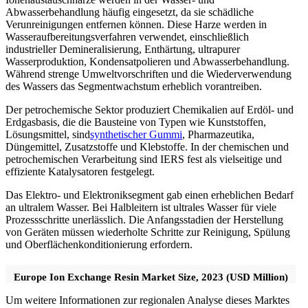
Abwasserbehandlung häufig eingesetzt, da sie schädliche
Verunreinigungen entfernen können. Diese Harze werden in
Wasseraufbereitungsverfahren verwendet, einschließlich
industrieller Demineralisierung, Enthärtung, ultrapurer
Wasserproduktion, Kondensatpolieren und Abwasserbehandlung.
Während strenge Umweltvorschriften und die Wiederverwendung
des Wassers das Segmentwachstum erheblich vorantreiben.
Der petrochemische Sektor produziert Chemikalien auf Erdöl- und
Erdgasbasis, die die Bausteine ​​von Typen wie Kunststoffen,
Lösungsmittel, sind
synthetischer Gummi
, Pharmazeutika,
Düngemittel, Zusatzstoffe und Klebstoffe. In der chemischen und
petrochemischen Verarbeitung sind IERS fest als vielseitige und
effiziente Katalysatoren festgelegt.
Das Elektro- und Elektroniksegment gab einen erheblichen Bedarf
an ultralem Wasser. Bei Halbleitern ist ultrales Wasser für viele
Prozessschritte unerlässlich. Die Anfangsstadien der Herstellung
von Geräten müssen wiederholte Schritte zur Reinigung, Spülung
und Oberflächenkonditionierung erfordern.
Europe Ion Exchange Resin Market Size, 2023 (USD Million)
Um weitere Informationen zur regionalen Analyse dieses Marktes