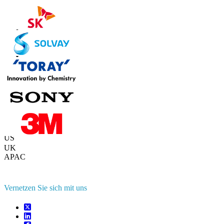
Kontaktieren Sie uns
US
+1 833 909 2966 ( Gebührenfrei )
UK
+44 808 502 0280 (Gebührenfrei )
APAC
+91 744 740 1245
sales@fortunebusinessinsights.com
Vernetzen Sie sich mit uns