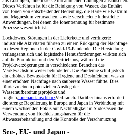
aus Lösungen, indem sie sie mit ähnlichen Ladungen austauschen.
Dieses Verfahren ist für die Reinigung von Wasser, das Enthärt
von Ionen von entscheidender Bedeutung, die Härte wie Kalzium
und Magnesium verursachen, sowie verschiedene industrielle
Anwendungen, bei denen die Ionentrennung für bestimmte
Prozesse wesentlich ist.
Lockdowns, Störungen in der Lieferkette und verringerte
industrielle Aktivitäten führten zu einem Rückgang der Nachfrage
in diesen Regionen in der Covid-19-Pandemie. Die Herstellung
verlangsamt sich und logistische Herausforderungen wirkten sich
auf die Produktion und den Vertrieb aus, während die
Projektverzögerungen in verschiedenen Branchen das
Marktwachstum weiter behinderten. Die Pandemie schuf jedoch
ein erhöhtes Bewusstsein für Hygiene und Desinfektion, was zu
einer erhöhten Nachfrage nach sauberem Wasser führte. Dies
führte zu einem potenziellen Anstieg der
Wasseraufbereitungsprojekte und
folglich,
Ionenaustauschharz
Verbrauch. Darüber hinaus erfordert
die strenge Regulierung in Europa und Japan in Verbindung mit
einem wachsenden Fokus auf Nachhaltigkeit in Südostasien die
Verwendung von Hochleistungsharzen für die
Abwasserbehandlung und die Kontrolle der Verschmutzung.
See-, EU- und Japan -