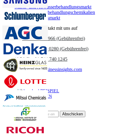
Membran -Markt
Markt- und Abwasserbehandlungsmarkt
Markt für Wasserbehandlungschemikalien
Industriefiltrationsmarkt
Nehmen Sie Kontakt mit uns auf
US
+1 833 909 2966 (Gebührenfrei)
UK
+44 808 502 0280 (Gebührenfrei)
(APAC) +91 744 740 1245
sales@fortunebusinessinsights.com
Anruf
E-Mail
BEISPIEL
HERUNTERLADEN
Newsletter abonnieren
Abschicken
Online-Vertrauen