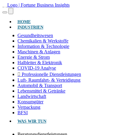
(AKTUELL)
HOME
INDUSTRIEN
Gesundheitswesen
Chemikalien & Werkstoffe
Information & Technologie
Maschinen & Anlagen
Energie & Strom
Halbleiter & Elektronik
COVID-19 Analyse
Professionelle Dienstleistungen
Luft- Raumfahrt- & Verteidigung
Automobil & Transport
Lebensmittel & Getränke
Landwirtschaft
Konsumgüter
Verpackung
BFSI
WAS WIR TUN
Beratungsdienstleistungen