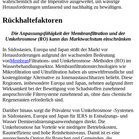
wahrscheinlich auf die Imperative ausgeweitet, um wässrige
Herausforderungen umfassend und nachhaltig zu bewältigen.
Rückhaltefaktoren
Die Anpassungsfähigkeit der Membranfiltration und der
Umkehrosmose (RO) kann das Marktwachstum einschränken
In Südostasien, Europa und Japan stößt der Markt vor
Herausforderungen aufgrund der wachsenden Bedeutung
von
Membran
Filtrations- und Umkehrosmose -Methoden (RO) im
Wasserbehandlungssektor. Membranfiltrationstechnologien wie
Mikrofiltration und Ultrafiltration haben als umweltfreundliche und
kostengünstige Alternative zu Ionenaustauschharzen beliebt. Diese
Regionen, insbesondere Europa und Japan, nehmen aufgrund ihrer
Wirksamkeit bei der Beseitigung von Schadstoffen zunehmend
anspruchsvolle Filtersysteme zunehmend an, ohne dass chemische
Regeneranten erforderlich sind.
Darüber hinaus sorgt die Prävalenz von Umkehrosmose -Systemen
in Südostasien, Europa und Japan für IERS in Entsalzungs- und
Wasser Demineralisierungsanwendungen direkt. Die
Umkehrosmose hat Vorteile wie niedrigere Betriebskosten,
Raumeffizienz und hohe Reinheitsniveaus. Damit ist es eine
ansprechende Option für Branchen und Gemeinden, die