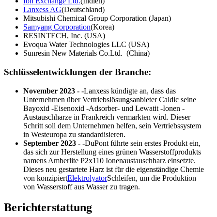
Ion Exchange Ltd.
(Indien)
Lanxess AG
(Deutschland)
Mitsubishi Chemical Group Corporation (Japan)
Samyang Corporation
(Korea)
RESINTECH, Inc. (USA)
Evoqua Water Technologies LLC (USA)
Sunresin New Materials Co.Ltd. (China)
Schlüsselentwicklungen der Branche:
November 2023
- -
Lanxess kündigte an, dass das
Unternehmen über Vertriebslösungsanbieter Caldic seine
Bayoxid -Eisenoxid -Adsorber- und Lewatit -Ionen -
Austauschharze in Frankreich vermarkten wird. Dieser
Schritt soll dem Unternehmen helfen, sein Vertriebssystem
in Westeuropa zu standardisieren.
September 2023
- -
DuPont führte sein erstes Produkt ein,
das sich zur Herstellung eines grünen Wasserstoffprodukts
namens Amberlite P2x110 Ionenaustauschharz einsetzte.
Dieses neu gestartete Harz ist für die eigenständige Chemie
von konzipiert
Elektrolyator
Schleifen, um die Produktion
von Wasserstoff aus Wasser zu tragen.
Berichterstattung