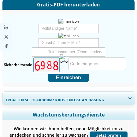
Gratis-PDF herunterladen
Sicherheitscode
Einreichen
ERHALTEN SIE 30–60
stunden
KOSTENLOSE ANPASSUNG
Regionale und länderspezifische Abdeckung erweitern,
Wachstumsberatungsdienste
Segmentanalyse, Unternehmensprofile, Wettbewerbs-
Benchmarking, und Endnutzer-Einblicke.
Wie können wir Ihnen helfen, neue Möglichkeiten zu
entdecken und schneller zu wachsen?
Jetzt prüfen
Jetzt anpassen