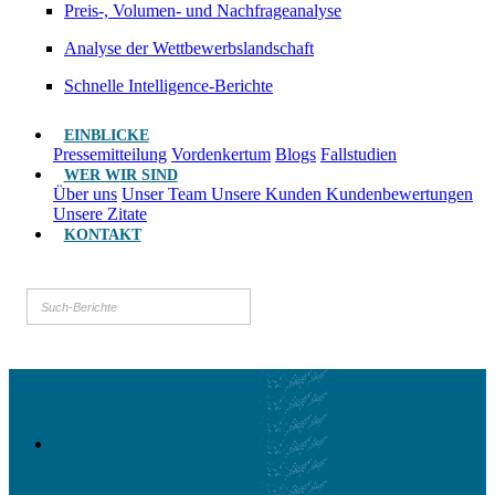
Preis-, Volumen- und Nachfrageanalyse
Analyse der Wettbewerbslandschaft
Schnelle Intelligence-Berichte
EINBLICKE
Pressemitteilung
Vordenkertum
Blogs
Fallstudien
WER WIR SIND
Über uns
Unser Team
Unsere Kunden
Kundenbewertungen
Unsere Zitate
KONTAKT