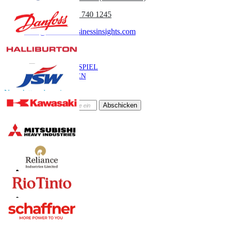
(APAC) +91 744 740 1245
sales@fortunebusinessinsights.com
Anruf
E-Mail
BEISPIEL
HERUNTERLADEN
Newsletter abonnieren
Abschicken
Online-Vertrauen