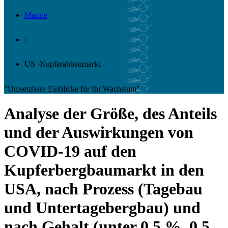
Marine
/
US -Kupferabbaumarkt
"Umsetzbare Einblicke für Ihr Wachstum"
Analyse der Größe, des Anteils
und der Auswirkungen von
COVID-19 auf den
Kupferbergbaumarkt in den
USA, nach Prozess (Tagebau
und Untertagebergbau) und
nach Gehalt (unter 0,5 %, 0,5