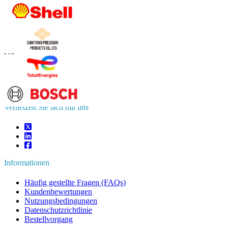
Kontaktieren Sie uns
US
+1 833 909 2966 ( Gebührenfrei )
UK
+44 808 502 0280 (Gebührenfrei )
APAC
+91 744 740 1245
sales@fortunebusinessinsights.com
Vernetzen Sie sich mit uns
Informationen
Häufig gestellte Fragen (FAQs)
Kundenbewertungen
Nutzungsbedingungen
Datenschutzrichtlinie
Bestellvorgang