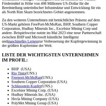
Fördermittel in Höhe von 498 Millionen US-Dollar für die
Bereitstellung unterirdischer Infrastruktur und Entwicklung für ein
als North Rim Skarn bezeichnetes Gebiet angenommen.
Zu den weiteren Unternehmen mit beträchtlicher Präsenz auf dem
US-Markt gehören FreePort-McMoRan, BHP, Southern Copper
Corporation, Hudbay Minerals Inc., Excelsior Mining Corp und
andere. Beispielsweise nutzte im Mai 2023 eine neue Partnerschaft
zwischen BHP und Microsoft künstliche Intelligenz
und
maschinelles Lernen
zur Verbesserung der Kupfergewinnung in
der größten Kupfermine der Welt.
LISTE DER WICHTIGSTEN UNTERNEHMEN
IM PROFIL:
BHP (USA)
Rio Tinto
(UNS.)
Freeport-McMoRan
(UNS.)
Southern Copper Corporation (USA)
Schlussstein Kupfer
(UNS.)
Excelsior Mining Corp. (USA)
Hudbay Minerals Inc. (USA)
Hecla Mining Company (USA)
PolyMet Mining Group (USA)