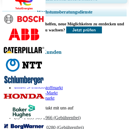
Regionale und länderspezifische Abdeckung erweitern, Segmentanalyse,
Wachstumsberatungsdienste
Unternehmensprofile, Wettbewerbs-Benchmarking, und Endnutzer-
Einblicke.
Wie können wir Ihnen helfen, neue Möglichkeiten zu entdecken und
Jetzt prüfen
schneller zu wachsen?
Jetzt anpassen
Energie & Kraft Kunden
Verwandte Berichte
Minen -Explosivstoffmarkt
Lithium -Mining -Markt
Nickel -Bergbaumarkt
Nehmen Sie Kontakt mit uns auf
US
+1 833 909 2966 (Gebührenfrei)
UK
+44 808 502 0280 (Gebührenfrei)