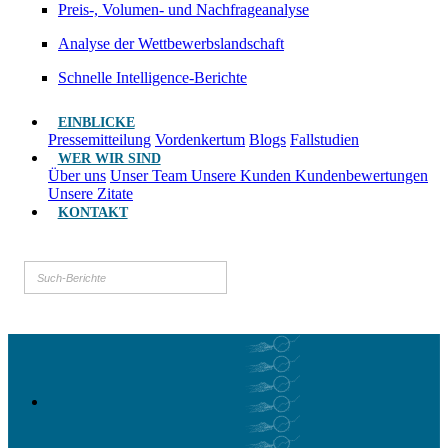
Preis-, Volumen- und Nachfrageanalyse
Analyse der Wettbewerbslandschaft
Schnelle Intelligence-Berichte
EINBLICKE
Pressemitteilung
Vordenkertum
Blogs
Fallstudien
WER WIR SIND
Über uns
Unser Team
Unsere Kunden
Kundenbewertungen
Unsere Zitate
KONTAKT