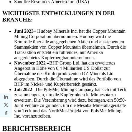
Sandfire Resources America Inc. (USA)
WICHTIGSTE ENTWICKLUNGEN IN DER
BRANCHE:
Juni 2023
– Hudbay Minerals Inc. hat die Copper Mountain
Mining Corporation übernommen. Hudbay wird die
Kontrolle über alle ausgegebenen Aktien und ausstehenden
Stammaktien von Copper Mountain übernehmen. Durch die
Transaktion entsteht ein führendes, auf Amerika
ausgerichtetes Kupferbergbauunternehmen.
November 2022 –
BHP Group Ltd. hat ein erweitertes
Angebot in Höhe von 6,4 Milliarden US-Dollar zur
Übernahme des Kupferproduzenten OZ Minerals Ltd.
abgegeben. Durch die Übernahme wird das Portfolio von
BHP im Nickel- und Kupferbereich gestärkt.
Juli 2022
– Die PolyMet Mining Company hat sich mit Teck
zusammengetan, um die Kupferminen in Minnesota zu
erweitern. Die Vereinbarung wird dazu beitragen, ein 50:50-
Joint Venture zu gründen, um die Mesaba-Minerallagerstätte
von Teck und das NorthMet-Projekt von PolyMet Mining
Inc. voranzutreiben.
BERICHTSBEREICH