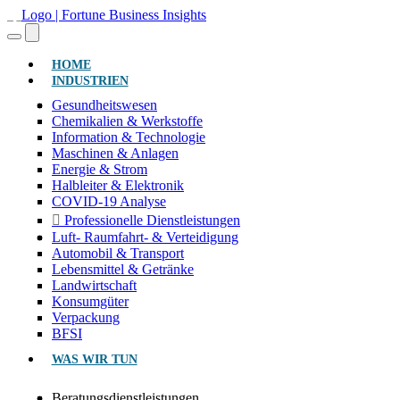
(AKTUELL)
HOME
INDUSTRIEN
Gesundheitswesen
Chemikalien & Werkstoffe
Information & Technologie
Maschinen & Anlagen
Energie & Strom
Halbleiter & Elektronik
COVID-19 Analyse
Professionelle Dienstleistungen
Luft- Raumfahrt- & Verteidigung
Automobil & Transport
Lebensmittel & Getränke
Landwirtschaft
Konsumgüter
Verpackung
BFSI
WAS WIR TUN
Beratungsdienstleistungen