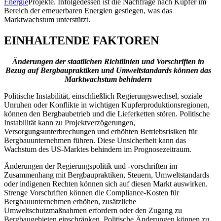
Energie
Projekte. Infolgedessen ist die Nachfrage nach Kupfer im
Bereich der erneuerbaren Energien gestiegen, was das
Marktwachstum unterstützt.
EINHALTENDE FAKTOREN
Änderungen der staatlichen Richtlinien und Vorschriften in
Bezug auf Bergbaupraktiken und Umweltstandards können das
Marktwachstum behindern
Politische Instabilität, einschließlich Regierungswechsel, soziale
Unruhen oder Konflikte in wichtigen Kupferproduktionsregionen,
können den Bergbaubetrieb und die Lieferketten stören. Politische
Instabilität kann zu Projektverzögerungen,
Versorgungsunterbrechungen und erhöhten Betriebsrisiken für
Bergbauunternehmen führen. Diese Unsicherheit kann das
Wachstum des US-Marktes behindern
im Prognosezeitraum.
Änderungen der Regierungspolitik und -vorschriften im
Zusammenhang mit Bergbaupraktiken, Steuern, Umweltstandards
oder indigenen Rechten können sich auf diesen Markt auswirken.
Strenge Vorschriften können die Compliance-Kosten für
Bergbauunternehmen erhöhen, zusätzliche
Umweltschutzmaßnahmen erfordern oder den Zugang zu
Bergbaugebieten einschränken. Politische Änderungen können zu