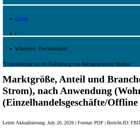
Geräte
/
Wäscherei -Trocknermarkt
"Unterstützung bei der Etablierung von datengesteuerten Marken"
Marktgröße, Anteil und Branch
Strom), nach Anwendung (Wohn-
(Einzelhandelsgeschäfte/Offlin
Letzte Aktualisierung: July 20, 2026 | Format: PDF | Bericht-ID: FB