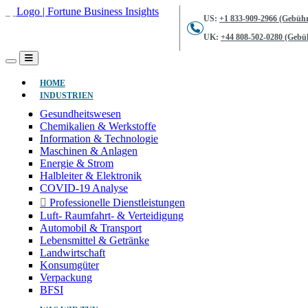
US:
+1 833-909-2966 (Gebühr
UK:
+44 808-502-0280 (Gebüh
(AKTUELL)
HOME
INDUSTRIEN
Gesundheitswesen
Chemikalien & Werkstoffe
Information & Technologie
Maschinen & Anlagen
Energie & Strom
Halbleiter & Elektronik
COVID-19 Analyse
Professionelle Dienstleistungen
Luft- Raumfahrt- & Verteidigung
Automobil & Transport
Lebensmittel & Getränke
Landwirtschaft
Konsumgüter
Verpackung
BFSI