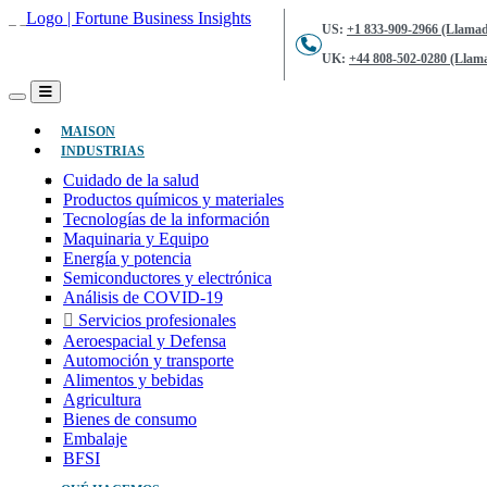
US:
+1 833-909-2966 (Llamad
UK:
+44 808-502-0280 (Llama
(ACTUAL)
MAISON
INDUSTRIAS
Cuidado de la salud
Productos químicos y materiales
Tecnologías de la información
Maquinaria y Equipo
Energía y potencia
Semiconductores y electrónica
Análisis de COVID-19
Servicios profesionales
Aeroespacial y Defensa
Automoción y transporte
Alimentos y bebidas
Agricultura
Bienes de consumo
Embalaje
BFSI