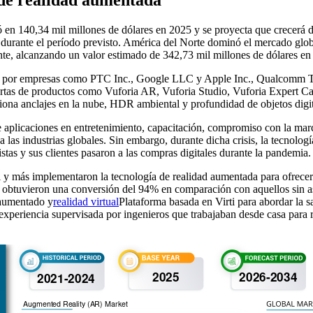
en 140,34 mil millones de dólares en 2025 y se proyecta que crecerá d
durante el período previsto. América del Norte dominó el mercado glo
te, alcanzando un valor estimado de 342,73 mil millones de dólares en
as por empresas como PTC Inc., Google LLC y Apple Inc., Qualcomm Te
ertas de productos como Vuforia AR, Vuforia Studio, Vuforia Expert Ca
na anclajes en la nube, HDR ambiental y profundidad de objetos digit
licaciones en entretenimiento, capacitación, compromiso con la marca,
 industrias globales. Sin embargo, durante dicha crisis, la tecnología
as y sus clientes pasaron a las compras digitales durante la pandemia.
más implementaron la tecnología de realidad aumentada para ofrecer e
obtuvieron una conversión del 94% en comparación con aquellos sin asi
 aumentado y
realidad virtual
Plataforma basada en Virti para abordar la 
on experiencia supervisada por ingenieros que trabajaban desde casa para 