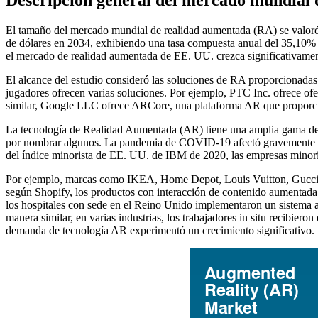
El tamaño del mercado mundial de realidad aumentada (RA) se valoró 
de dólares en 2034, exhibiendo una tasa compuesta anual del 35,10% 
el mercado de realidad aumentada de EE. UU. crezca significativamen
El alcance del estudio consideró las soluciones de RA proporcionad
jugadores ofrecen varias soluciones. Por ejemplo, PTC Inc. ofrece of
similar, Google LLC ofrece ARCore, una plataforma AR que proporcio
La tecnología de Realidad Aumentada (AR) tiene una amplia gama de ap
por nombrar algunos. La pandemia de COVID-19 afectó gravemente a las
del índice minorista de EE. UU. de IBM de 2020, las empresas minorist
Por ejemplo, marcas como IKEA, Home Depot, Louis Vuitton, Gucci y 
según Shopify, los productos con interacción de contenido aumentada 
los hospitales con sede en el Reino Unido implementaron un sistema
manera similar, en varias industrias, los trabajadores in situ recibier
demanda de tecnología AR experimentó un crecimiento significativo.