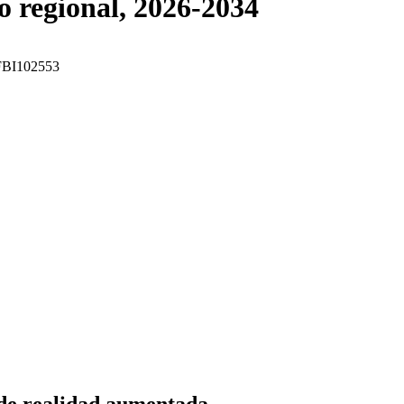
co regional, 2026-2034
: FBI102553
de realidad aumentada