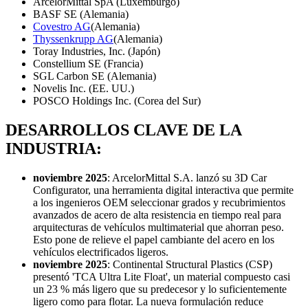
ArcelorMittal SpA (Luxemburgo)
BASF SE (Alemania)
Covestro AG
(Alemania)
Thyssenkrupp AG
(Alemania)
Toray Industries, Inc. (Japón)
Constellium SE (Francia)
SGL Carbon SE (Alemania)
Novelis Inc. (EE. UU.)
POSCO Holdings Inc. (Corea del Sur)
DESARROLLOS CLAVE DE LA
INDUSTRIA:
noviembre 2025
: ArcelorMittal S.A. lanzó su 3D Car
Configurator, una herramienta digital interactiva que permite
a los ingenieros OEM seleccionar grados y recubrimientos
avanzados de acero de alta resistencia en tiempo real para
arquitecturas de vehículos multimaterial que ahorran peso.
Esto pone de relieve el papel cambiante del acero en los
vehículos electrificados ligeros.
noviembre 2025
: Continental Structural Plastics (CSP)
presentó 'TCA Ultra Lite Float', un material compuesto casi
un 23 % más ligero que su predecesor y lo suficientemente
ligero como para flotar. La nueva formulación reduce