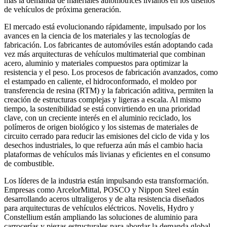
más la demanda de materiales automotrices livianos en los diseños
de vehículos de próxima generación.
El mercado está evolucionando rápidamente, impulsado por los
avances en la ciencia de los materiales y las tecnologías de
fabricación. Los fabricantes de automóviles están adoptando cada
vez más arquitecturas de vehículos multimaterial que combinan
acero, aluminio y materiales compuestos para optimizar la
resistencia y el peso. Los procesos de fabricación avanzados, como
el estampado en caliente, el hidroconformado, el moldeo por
transferencia de resina (RTM) y la fabricación aditiva, permiten la
creación de estructuras complejas y ligeras a escala. Al mismo
tiempo, la sostenibilidad se está convirtiendo en una prioridad
clave, con un creciente interés en el aluminio reciclado, los
polímeros de origen biológico y los sistemas de materiales de
circuito cerrado para reducir las emisiones del ciclo de vida y los
desechos industriales, lo que refuerza aún más el cambio hacia
plataformas de vehículos más livianas y eficientes en el consumo
de combustible.
Los líderes de la industria están impulsando esta transformación.
Empresas como ArcelorMittal, POSCO y Nippon Steel están
desarrollando aceros ultraligeros y de alta resistencia diseñados
para arquitecturas de vehículos eléctricos. Novelis, Hydro y
Constellium están ampliando las soluciones de aluminio para
carrocerías y piezas estructurales para abordar la demanda global