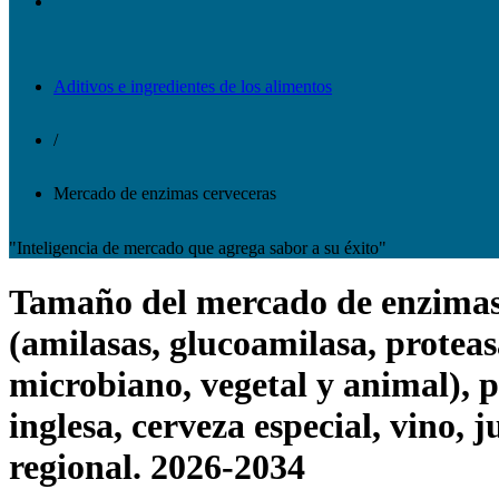
Aditivos e ingredientes de los alimentos
/
Mercado de enzimas cerveceras
"Inteligencia de mercado que agrega sabor a su éxito"
Tamaño del mercado de enzimas ce
(amilasas, glucoamilasa, proteasa
microbiano, vegetal y animal), p
inglesa, cerveza especial, vino, j
regional. 2026-2034