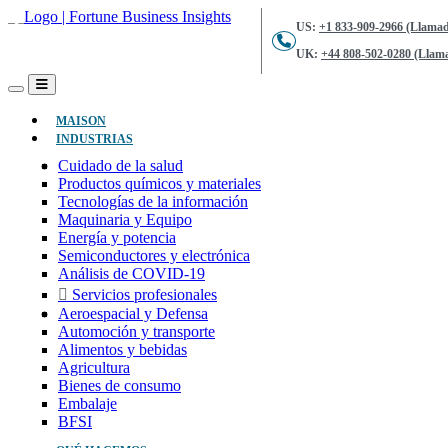
US:
+1 833-909-2966 (Llamad
UK:
+44 808-502-0280 (Llama
(ACTUAL)
MAISON
INDUSTRIAS
Cuidado de la salud
Productos químicos y materiales
Tecnologías de la información
Maquinaria y Equipo
Energía y potencia
Semiconductores y electrónica
Análisis de COVID-19
Servicios profesionales
Aeroespacial y Defensa
Automoción y transporte
Alimentos y bebidas
Agricultura
Bienes de consumo
Embalaje
BFSI