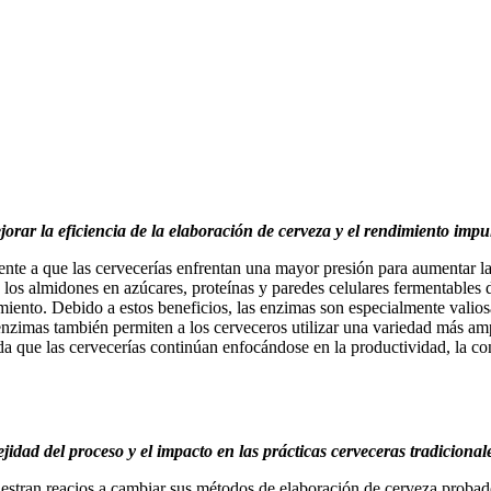
jorar la eficiencia de la elaboración de cerveza y el rendimiento im
nte a que las cervecerías enfrentan una mayor presión para aumentar l
 los almidones en azúcares, proteínas y paredes celulares fermentables
iento. Debido a estos beneficios, las enzimas son especialmente valiosa
enzimas también permiten a los cerveceros utilizar una variedad más amp
 que las cervecerías continúan enfocándose en la productividad, la con
idad del proceso y el impacto en las prácticas cerveceras tradiciona
estran reacios a cambiar sus métodos de elaboración de cerveza probad