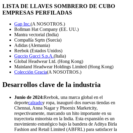
LISTA DE LLAVES
SOMBRERO DE CUBO
EMPRESAS PERFILADAS
Gap Inc.
(A NOSOTROS.)
Bollman Hat Company (EE. UU.)
Mantra vectorial (India)
Compañía Sqrtn (Suecia)
Adidas (Alemania)
Reebok (Estados Unidos)
Guccio Gucci S.p.A.
(Italia)
Global Headwear Ltd. (Hong Kong)
Mainland Headwear Holdings Limited (Hong Kong)
Colección Gracia
(A NOSOTROS.)
Desarrollos clave de la industria
Junio ​​de 2024:
Reebok, una marca global en el
deporte
calzado
y ropa, inauguró dos nuevas tiendas en
Chennai, Anna Nagar y Phoenix Marketcity,
respectivamente, marcando un hito importante en su
trayectoria minorista en la India. Esta expansión es un
movimiento estratégico bajo la bandera de Aditya Birla
Fashion and Retail Limited (ABFRL) para satisfacer la