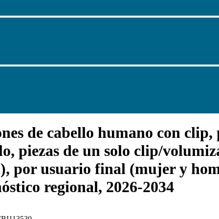
es de cabello humano con clip, pa
o, piezas de un solo clip/volumiza
l), por usuario final (mujer y ho
nóstico regional, 2026-2034
 FBI113530