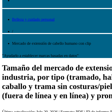
Belleza y cuidado personal
/
Mercado de extensión de cabello humano con clip
"Ayudarlo a establecer marcas basadas en datos"
Tamaño del mercado de extension
industria, por tipo (tramado, hal
caballo y trama sin costuras/pie
(fuera de línea y en línea) y pro
Última actualización: July 20, 2026 | Formato: PDF | ID de informe: