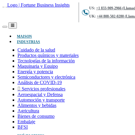
US:
+1 833-909-2966 (Llamad
UK:
+44 808-502-0280 (Llama
(ACTUAL)
MAISON
INDUSTRIAS
Cuidado de la salud
Productos químicos y materiales
Tecnologías de la información
Maquinaria y Equipo
Energía y potencia
Semiconductores y electrónica
Análisis de COVID-19
Servicios profesionales
Aeroespacial y Defensa
Automoción y transporte
Alimentos y bebidas
Agricultura
Bienes de consumo
Embalaje
BFSI