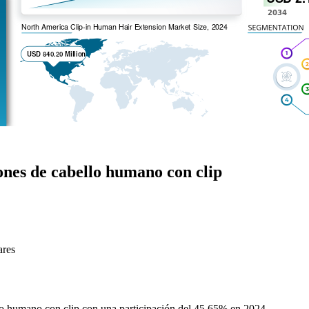
ones de cabello humano con clip
ares
o humano con clip con una participación del 45,65% en 2024.