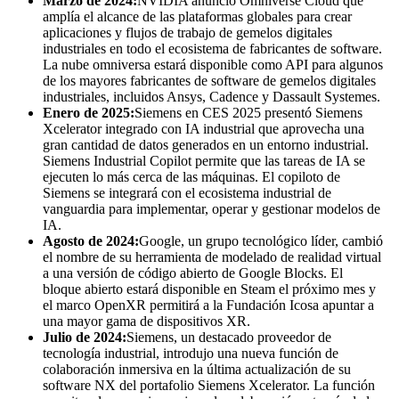
Marzo de 2024:
NVIDIA anunció Omniverse Cloud que
amplía el alcance de las plataformas globales para crear
aplicaciones y flujos de trabajo de gemelos digitales
industriales en todo el ecosistema de fabricantes de software.
La nube omniversa estará disponible como API para algunos
de los mayores fabricantes de software de gemelos digitales
industriales, incluidos Ansys, Cadence y Dassault Systemes.
Enero de 2025:
Siemens en CES 2025 presentó Siemens
Xcelerator integrado con IA industrial que aprovecha una
gran cantidad de datos generados en un entorno industrial.
Siemens Industrial Copilot permite que las tareas de IA se
ejecuten lo más cerca de las máquinas. El copiloto de
Siemens se integrará con el ecosistema industrial de
vanguardia para implementar, operar y gestionar modelos de
IA.
Agosto de 2024:
Google, un grupo tecnológico líder, cambió
el nombre de su herramienta de modelado de realidad virtual
a una versión de código abierto de Google Blocks. El
bloque abierto estará disponible en Steam el próximo mes y
el marco OpenXR permitirá a la Fundación Icosa apuntar a
una mayor gama de dispositivos XR.
Julio de 2024:
Siemens, un destacado proveedor de
tecnología industrial, introdujo una nueva función de
colaboración inmersiva en la última actualización de su
software NX del portafolio Siemens Xcelerator. La función