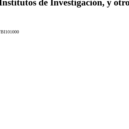
nstitutos de Investigación, y otr
: FBI101000