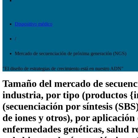
Dispositivo médico
/
Mercado de secuenciación de próxima generación (NGS)
"El diseño de estrategias de crecimiento está en nuestro ADN"
Tamaño del mercado de secuencia
industria, por tipo (productos {
(secuenciación por síntesis (SB
de iones y otros), por aplicación
enfermedades genéticas, salud r