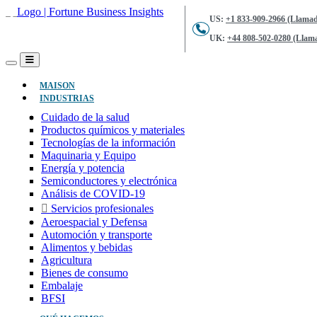
US:
+1 833-909-2966 (Llamad
UK:
+44 808-502-0280 (Llama
(ACTUAL)
MAISON
INDUSTRIAS
Cuidado de la salud
Productos químicos y materiales
Tecnologías de la información
Maquinaria y Equipo
Energía y potencia
Semiconductores y electrónica
Análisis de COVID-19
Servicios profesionales
Aeroespacial y Defensa
Automoción y transporte
Alimentos y bebidas
Agricultura
Bienes de consumo
Embalaje
BFSI