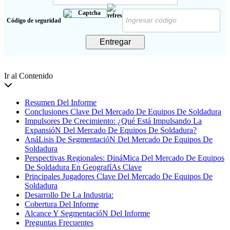
Código de seguridad
Entregar
Ir al Contenido
Resumen Del Informe
Conclusiones Clave Del Mercado De Equipos De Soldadura
Impulsores De Crecimiento: ¿Qué Está Impulsando La
ExpansióN Del Mercado De Equipos De Soldadura?
AnáLisis De SegmentacióN Del Mercado De Equipos De
Soldadura
Perspectivas Regionales: DináMica Del Mercado De Equipos
De Soldadura En GeografíAs Clave
Principales Jugadores Clave Del Mercado De Equipos De
Soldadura
Desarrollo De La Industria:
Cobertura Del Informe
Alcance Y SegmentacióN Del Informe
Preguntas Frecuentes