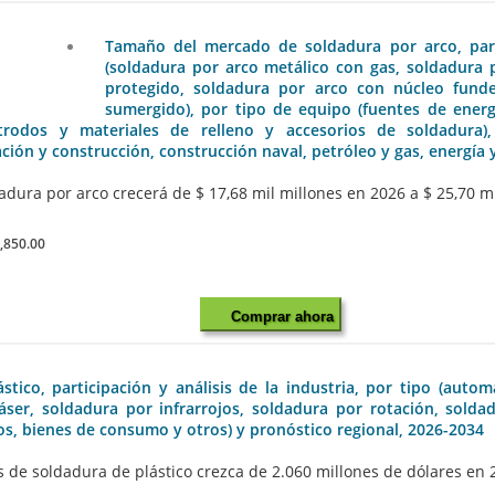
Tamaño del mercado de soldadura por arco, parti
(soldadura por arco metálico con gas, soldadura 
protegido, soldadura por arco con núcleo fund
sumergido), por tipo de equipo (fuentes de ener
ectrodos y materiales de relleno y accesorios de soldadura
ción y construcción, construcción naval, petróleo y gas, energía y
ura por arco crecerá de $ 17,68 mil millones en 2026 a $ 25,70 mi
,850.00
Comprar ahora
co, participación y análisis de la industria, por tipo (autom
áser, soldadura por infrarrojos, soldadura por rotación, soldad
cos, bienes de consumo y otros) y pronóstico regional, 2026-2034
e soldadura de plástico crezca de 2.060 millones de dólares en 20