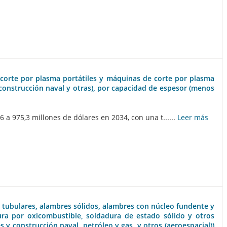
 corte por plasma portátiles y máquinas de corte por plasma
 construcción naval y otras), por capacidad de espesor (menos
 975,3 millones de dólares en 2034, con una t......
Leer más
 tubulares, alambres sólidos, alambres con núcleo fundente y
dura por oxicombustible, soldadura de estado sólido y otros
s y construcción naval, petróleo y gas, y otros (aeroespacial))