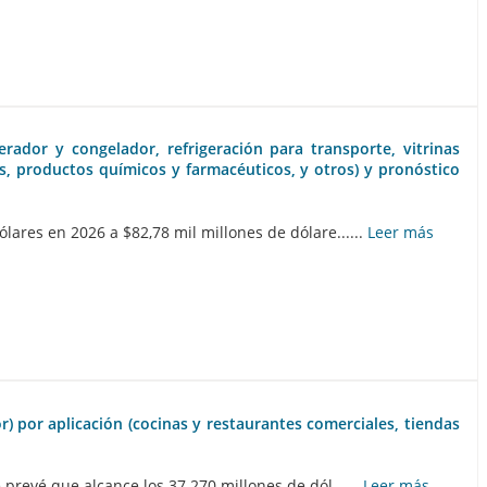
erador y congelador, refrigeración para transporte, vitrinas
es, productos químicos y farmacéuticos, y otros) y pronóstico
ares en 2026 a $82,78 mil millones de dólare......
Leer más
or) por aplicación (cocinas y restaurantes comerciales, tiendas
prevé que alcance los 37.270 millones de dól......
Leer más