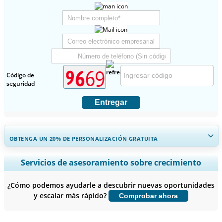
Código de
seguridad
Entregar
OBTENGA UN 20% DE PERSONALIZACIÓN GRATUITA
Ampliar la cobertura regional y por país, Análisis de segmentos,
Servicios de asesoramiento sobre crecimiento
Perfiles de empresas, Benchmarking competitivo, e información
sobre el usuario final.
¿Cómo podemos ayudarle a descubrir nuevas oportunidades
y escalar más rápido?
Comprobar ahora
Personalizar ahora