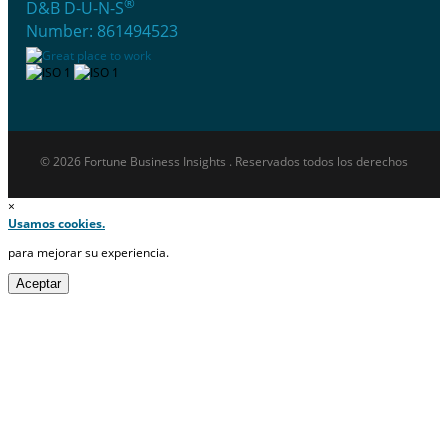
®
D&B D-U-N-S
Number: 861494523
© 2026 Fortune Business Insights . Reservados todos los derechos
×
Usamos cookies.
para mejorar su experiencia.
Aceptar