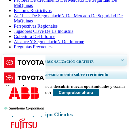
Factores De Crecimiento Del Mercado De Seguridad De
MáQuinas
Factores Restrictivos
AnáLisis De SegmentacióN Del Mercado De Seguridad De
MáQuinas
Perspectivas Regionales
Jugadores Clave De La Industria
Cobertura Del Informe
Alcance Y SegmentacióN Del Informe
Preguntas Frecuentes
OBTENGA UN 20% DE PERSONALIZACIÓN GRATUITA
Ampliar la cobertura regional y por país, Análisis de segmentos, Perfiles
Servicios de asesoramiento sobre crecimiento
de empresas, Benchmarking competitivo, e información sobre el usuario
final.
¿Cómo podemos ayudarle a descubrir nuevas oportunidades y escalar
Comprobar ahora
más rápido?
Personalizar ahora
Maquinaria y equipo Clientes