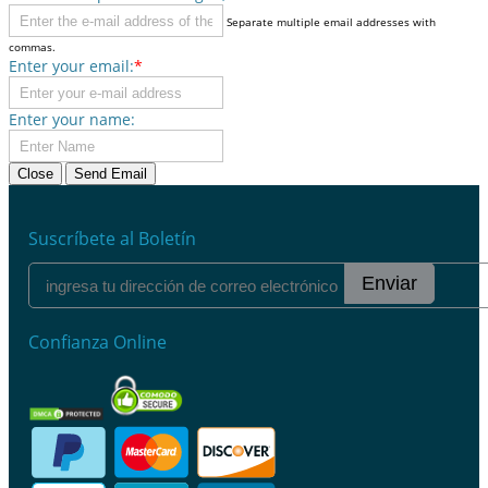
Separate multiple email addresses with
commas.
Enter your email:
*
Enter your name:
Close
Send Email
Suscríbete al Boletín
Enviar
Confianza Online