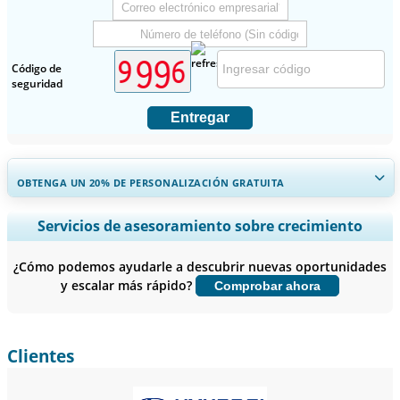
Código de
seguridad
Entregar
OBTENGA UN 20% DE PERSONALIZACIÓN GRATUITA
Ampliar la cobertura regional y por país, Análisis de segmentos,
Servicios de asesoramiento sobre crecimiento
Perfiles de empresas, Benchmarking competitivo, e información
sobre el usuario final.
¿Cómo podemos ayudarle a descubrir nuevas oportunidades
y escalar más rápido?
Comprobar ahora
Personalizar ahora
Clientes