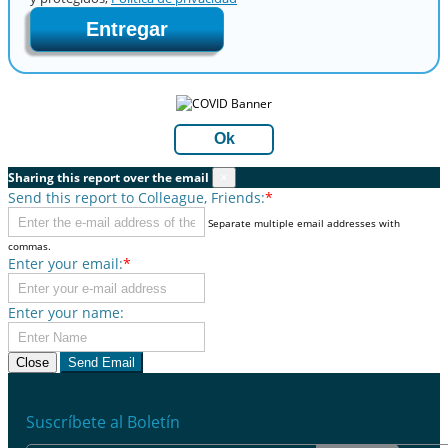
Entregar
Ok
Sharing this report over the email
×
Send this report to Colleague, Friends:
*
Separate multiple email addresses with
commas.
Enter your email:
*
Enter your name:
Close
Send Email
Suscríbete al Boletín