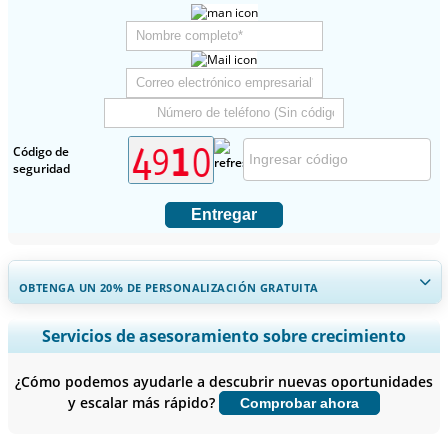
Código de
seguridad
Entregar
OBTENGA UN 20% DE PERSONALIZACIÓN GRATUITA
Ampliar la cobertura regional y por país, Análisis de segmentos,
Servicios de asesoramiento sobre crecimiento
Perfiles de empresas, Benchmarking competitivo, e información
sobre el usuario final.
¿Cómo podemos ayudarle a descubrir nuevas oportunidades
y escalar más rápido?
Comprobar ahora
Personalizar ahora