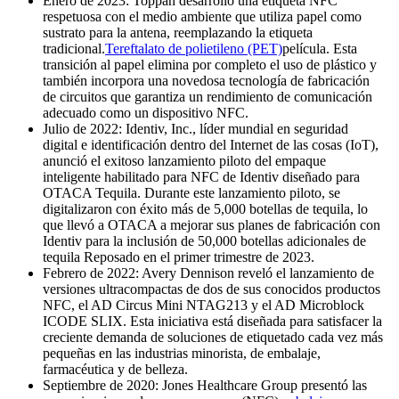
Enero de 2023: Toppan desarrolló una etiqueta NFC
respetuosa con el medio ambiente que utiliza papel como
sustrato para la antena, reemplazando la etiqueta
tradicional.
Tereftalato de polietileno (PET)
película. Esta
transición al papel elimina por completo el uso de plástico y
también incorpora una novedosa tecnología de fabricación
de circuitos que garantiza un rendimiento de comunicación
adecuado como un dispositivo NFC.
Julio de 2022: Identiv, Inc., líder mundial en seguridad
digital e identificación dentro del Internet de las cosas (IoT),
anunció el exitoso lanzamiento piloto del empaque
inteligente habilitado para NFC de Identiv diseñado para
OTACA Tequila. Durante este lanzamiento piloto, se
digitalizaron con éxito más de 5,000 botellas de tequila, lo
que llevó a OTACA a mejorar sus planes de fabricación con
Identiv para la inclusión de 50,000 botellas adicionales de
tequila Reposado en el primer trimestre de 2023.
Febrero de 2022: Avery Dennison reveló el lanzamiento de
versiones ultracompactas de dos de sus conocidos productos
NFC, el AD Circus Mini NTAG213 y el AD Microblock
ICODE SLIX. Esta iniciativa está diseñada para satisfacer la
creciente demanda de soluciones de etiquetado cada vez más
pequeñas en las industrias minorista, de embalaje,
farmacéutica y de belleza.
Septiembre de 2020: Jones Healthcare Group presentó las