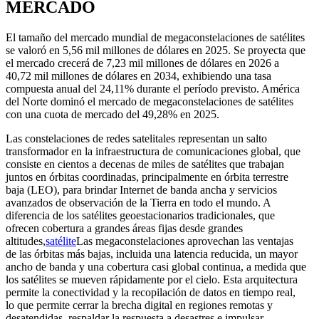
MERCADO
El tamaño del mercado mundial de megaconstelaciones de satélites
se valoró en 5,56 mil millones de dólares en 2025. Se proyecta que
el mercado crecerá de 7,23 mil millones de dólares en 2026 a
40,72 mil millones de dólares en 2034, exhibiendo una tasa
compuesta anual del 24,11% durante el período previsto. América
del Norte dominó el mercado de megaconstelaciones de satélites
con una cuota de mercado del 49,28% en 2025.
Las constelaciones de redes satelitales representan un salto
transformador en la infraestructura de comunicaciones global, que
consiste en cientos a decenas de miles de satélites que trabajan
juntos en órbitas coordinadas, principalmente en órbita terrestre
baja (LEO), para brindar Internet de banda ancha y servicios
avanzados de observación de la Tierra en todo el mundo. A
diferencia de los satélites geoestacionarios tradicionales, que
ofrecen cobertura a grandes áreas fijas desde grandes
altitudes,
satélite
Las megaconstelaciones aprovechan las ventajas
de las órbitas más bajas, incluida una latencia reducida, un mayor
ancho de banda y una cobertura casi global continua, a medida que
los satélites se mueven rápidamente por el cielo. Esta arquitectura
permite la conectividad y la recopilación de datos en tiempo real,
lo que permite cerrar la brecha digital en regiones remotas y
desatendidas, respaldar la respuesta a desastres e impulsar