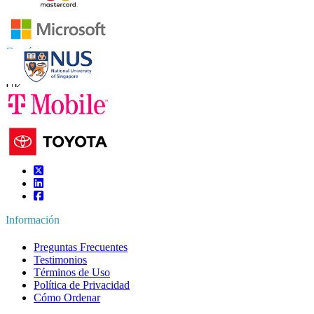
Contáctanos
US
+1 833 909 2966 ( Llamada gratuita )
UK
+44 808 502 0280 (Llamada gratuita )
APAC
+91 744 740 1245
sales@fortunebusinessinsights.com
Conéctate con nosotros
Información
Preguntas Frecuentes
Testimonios
Términos de Uso
Política de Privacidad
Cómo Ordenar