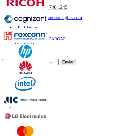
(APAC) +91 744 740 1245
sales@fortunebusinessinsights.com
Llamar
Correo
DESCARGAR
MUESTRA
Suscríbete al Boletín
Enviar
Confianza Online