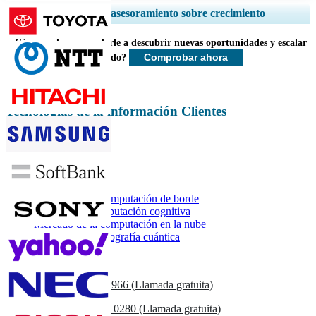
Ampliar la cobertura regional y por país, Análisis de segmentos, Perfiles
Servicios de asesoramiento sobre crecimiento
de empresas, Benchmarking competitivo, e información sobre el usuario
final.
¿Cómo podemos ayudarle a descubrir nuevas oportunidades y escalar
Comprobar ahora
más rápido?
Personalizar ahora
Tecnologías de la información Clientes
Informes relacionados
Mercado de la computación de borde
Mercado de computación cognitiva
Mercado de la computación en la nube
Mercado de criptografía cuántica
Contáctenos
US
+1 833 909 2966 (Llamada gratuita)
UK
+44 808 502 0280 (Llamada gratuita)