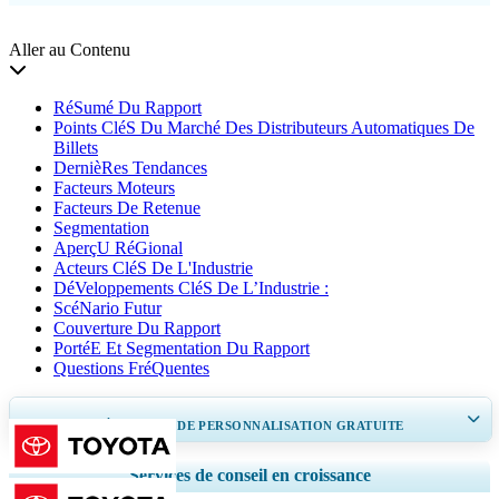
Aller au Contenu
RéSumé Du Rapport
Points CléS Du Marché Des Distributeurs Automatiques De
Billets
DernièRes Tendances
Facteurs Moteurs
Facteurs De Retenue
Segmentation
AperçU RéGional
Acteurs CléS De L'Industrie
DéVeloppements CléS De L’Industrie :
ScéNario Futur
Couverture Du Rapport
PortéE Et Segmentation Du Rapport
Questions FréQuentes
OBTENEZ 30 À 60
heures
DE PERSONNALISATION GRATUITE
Ampliar a cobertura regional e por país, Análise de segmentos, Perfis de
Services de conseil en croissance
empresas, Benchmarking competitivo, e insights sobre o usuário final.