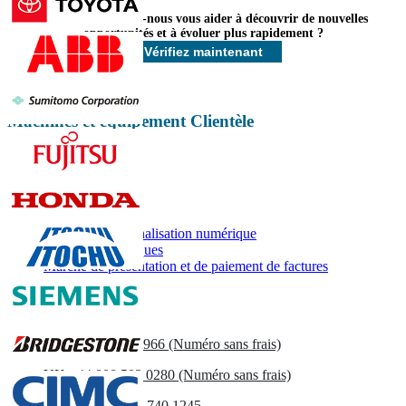
Comment pouvons-nous vous aider à découvrir de nouvelles
Personnaliser maintenant
opportunités et à évoluer plus rapidement ?
Vérifiez maintenant
Machines et équipement Clientèle
Rapports associés
Marché de la signalisation numérique
Marché des kiosques
Marché de présentation et de paiement de factures
électroniques
Contactez-nous
US
+1 833 909 2966 (Numéro sans frais)
UK
+44 808 502 0280 (Numéro sans frais)
(APAC) +91 744 740 1245