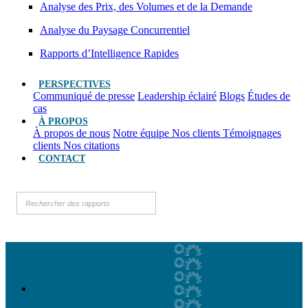
Analyse des Prix, des Volumes et de la Demande
Analyse du Paysage Concurrentiel
Rapports d’Intelligence Rapides
PERSPECTIVES
Communiqué de presse
Leadership éclairé
Blogs
Études de
cas
À PROPOS
À propos de nous
Notre équipe
Nos clients
Témoignages
clients
Nos citations
CONTACT