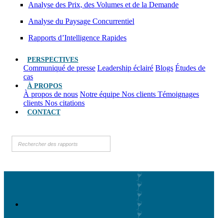
Analyse des Prix, des Volumes et de la Demande
Analyse du Paysage Concurrentiel
Rapports d’Intelligence Rapides
PERSPECTIVES
Communiqué de presse
Leadership éclairé
Blogs
Études de
cas
À PROPOS
À propos de nous
Notre équipe
Nos clients
Témoignages
clients
Nos citations
CONTACT