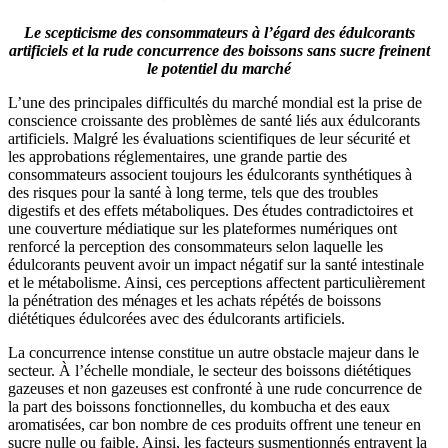
Le scepticisme des consommateurs à l’égard des édulcorants
artificiels et la rude concurrence des boissons sans sucre freinent
le potentiel du marché
L’une des principales difficultés du marché mondial est la prise de
conscience croissante des problèmes de santé liés aux édulcorants
artificiels. Malgré les évaluations scientifiques de leur sécurité et
les approbations réglementaires, une grande partie des
consommateurs associent toujours les édulcorants synthétiques à
des risques pour la santé à long terme, tels que des troubles
digestifs et des effets métaboliques. Des études contradictoires et
une couverture médiatique sur les plateformes numériques ont
renforcé la perception des consommateurs selon laquelle les
édulcorants peuvent avoir un impact négatif sur la santé intestinale
et le métabolisme. Ainsi, ces perceptions affectent particulièrement
la pénétration des ménages et les achats répétés de boissons
diététiques édulcorées avec des édulcorants artificiels.
La concurrence intense constitue un autre obstacle majeur dans le
secteur. À l’échelle mondiale, le secteur des boissons diététiques
gazeuses et non gazeuses est confronté à une rude concurrence de
la part des boissons fonctionnelles, du kombucha et des eaux
aromatisées, car bon nombre de ces produits offrent une teneur en
sucre nulle ou faible. Ainsi, les facteurs susmentionnés entravent la