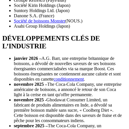
Groupe Refresco (Pays-Bas)
Société Kirin Holdings (Japon)
Suntory Holdings Ltd. (Japon)
Danone S.A. (France)
Société de boissons Monster
(NOUS.)
Asahi Group Holdings (Japon)
DÉVELOPPEMENTS CLÉS DE
L’INDUSTRIE
janvier 2026 –
A.G. Barr, une entreprise britannique de
boissons, a dévoilé de nouvelles saveurs de ses boissons
énergisantes commercialisées via sa marque Boost. Ces
boissons énergisantes ne contiennent aucune calorie et sont
disponibles en canette
conditionnement
.
novembre 2025 –
The Coca-Cola Company, une entreprise
américaine de boissons, a annoncé le retour de son Coca
light à la cerise en tant qu'offre permanente.
novembre 2025 -
Ghodawat Consumer Limited, un
fabricant de produits alimentaires en Inde, a dévoilé sa
première boisson maltée sans sucre, « Coolberg Diet ».
Cette boisson est disponible dans des saveurs de fraise et de
pêche pour les consommateurs indiens.
septembre 2025 –
The Coca-Cola Company, un