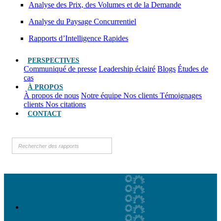
Analyse des Prix, des Volumes et de la Demande
Analyse du Paysage Concurrentiel
Rapports d’Intelligence Rapides
PERSPECTIVES
Communiqué de presse
Leadership éclairé
Blogs
Études de
cas
À PROPOS
À propos de nous
Notre équipe
Nos clients
Témoignages
clients
Nos citations
CONTACT