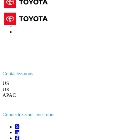
Contactez-nous
US
+1 833 909 2966 ( Numéro sans frais )
UK
+44 808 502 0280 (Numéro sans frais )
APAC
+91 744 740 1245
sales@fortunebusinessinsights.com
Connectez-vous avec nous