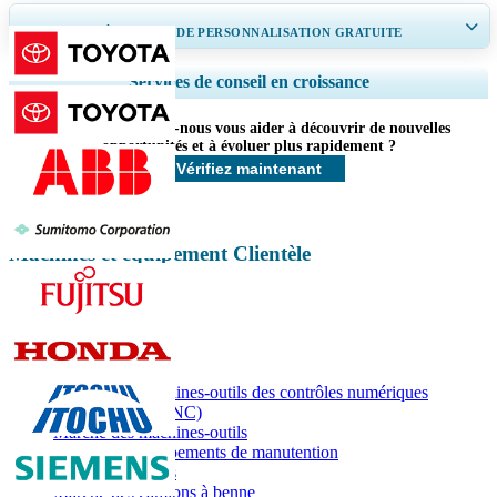
OBTENEZ 30 À 60
heures
DE PERSONNALISATION GRATUITE
Ampliar a cobertura regional e por país, Análise de segmentos, Perfis de
Services de conseil en croissance
empresas, Benchmarking competitivo, e insights sobre o usuário final.
Comment pouvons-nous vous aider à découvrir de nouvelles
Personnaliser maintenant
opportunités et à évoluer plus rapidement ?
Vérifiez maintenant
Machines et équipement Clientèle
Rapports associés
Marché des machines-outils des contrôles numériques
informatiques (CNC)
Marché des machines-outils
Marché des équipements de manutention
Marché des grues
Marché des camions à benne