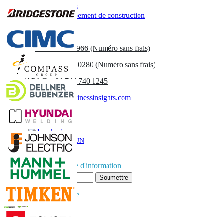
Marché des pelles
Marché de l'équipement de construction
Contactez-nous
US
+1 833 909 2966 (Numéro sans frais)
UK
+44 808 502 0280 (Numéro sans frais)
(APAC) +91 744 740 1245
sales@fortunebusinessinsights.com
Appel
E-mail
TÉLÉCHARGER UN
EXEMPLE
Abonnez-vous à la lettre d'information
Soumettre
Faites confiance en ligne