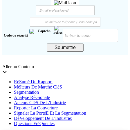
Code de sécurité
Soumettre
Aller au Contenu
RéSumé Du Rapport
MéIteurs De Marché CléS
Segmentation
Analyse RéGionale
Acteurs CléS De L'Industrie
Reporter La Couverture
Signaler La PortéE Et La Segmentation
DéVeloppement De L'Industrie:
Questions FréQuentes