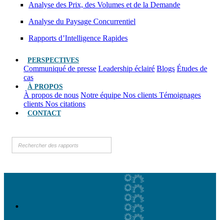
Analyse des Prix, des Volumes et de la Demande
Analyse du Paysage Concurrentiel
Rapports d’Intelligence Rapides
PERSPECTIVES
Communiqué de presse
Leadership éclairé
Blogs
Études de
cas
À PROPOS
À propos de nous
Notre équipe
Nos clients
Témoignages
clients
Nos citations
CONTACT