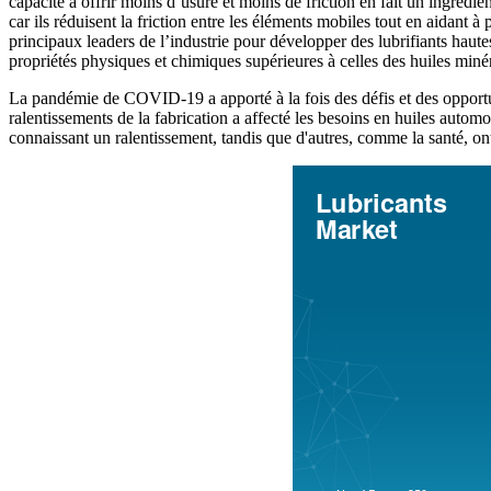
capacité à offrir moins d’usure et moins de friction en fait un ingrédien
car ils réduisent la friction entre les éléments mobiles tout en aidant à
principaux leaders de l’industrie pour développer des lubrifiants haut
propriétés physiques et chimiques supérieures à celles des huiles miné
La pandémie de COVID-19 a apporté à la fois des défis et des opportu
ralentissements de la fabrication a affecté les besoins en huiles automob
connaissant un ralentissement, tandis que d'autres, comme la santé, 