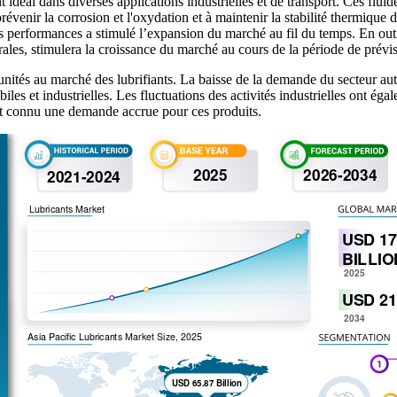
t idéal dans diverses applications industrielles et de transport. Ces fluid
 prévenir la corrosion et l'oxydation et à maintenir la stabilité thermique 
es performances a stimulé l’expansion du marché au fil du temps. En outr
rales, stimulera la croissance du marché au cours de la période de prévi
nités au marché des lubrifiants. La baisse de la demande du secteur aut
iles et industrielles. Les fluctuations des activités industrielles ont ég
ont connu une demande accrue pour ces produits.