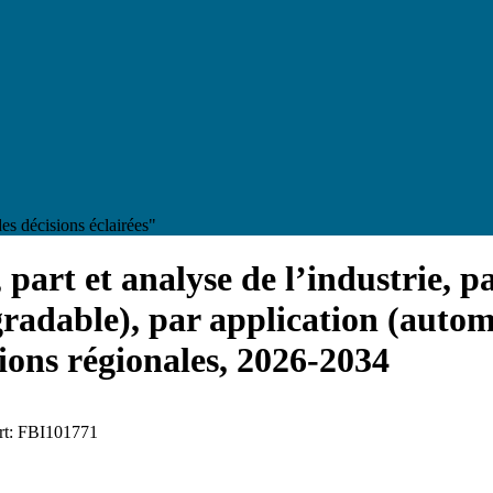
es décisions éclairées"
 part et analyse de l’industrie, p
gradable), par application (automo
sions régionales, 2026-2034
ort: FBI101771