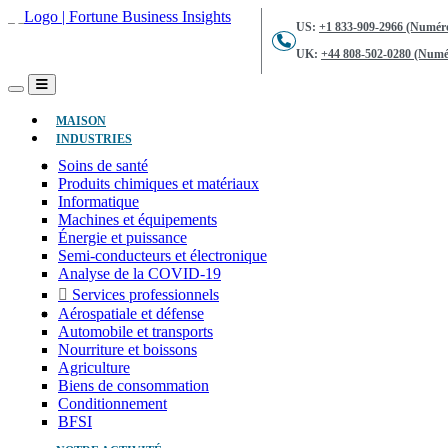
US:
+1 833-909-2966 (Numéro
UK:
+44 808-502-0280 (Numér
(ACTUEL)
MAISON
INDUSTRIES
Soins de santé
Produits chimiques et matériaux
Informatique
Machines et équipements
Énergie et puissance
Semi-conducteurs et électronique
Analyse de la COVID-19
Services professionnels
Aérospatiale et défense
Automobile et transports
Nourriture et boissons
Agriculture
Biens de consommation
Conditionnement
BFSI