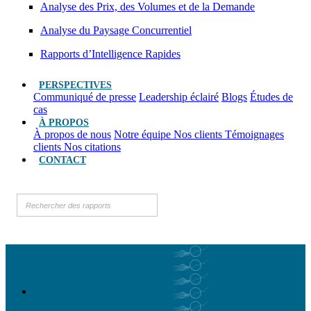
Analyse des Prix, des Volumes et de la Demande
Analyse du Paysage Concurrentiel
Rapports d’Intelligence Rapides
PERSPECTIVES
Communiqué de presse
Leadership éclairé
Blogs
Études de
cas
À PROPOS
À propos de nous
Notre équipe
Nos clients
Témoignages
clients
Nos citations
CONTACT