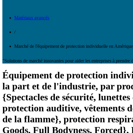
Matériaux avancés
/
Marché de l'équipement de protection individuelle en Amériqu
"Solutions de marché innovantes pour aider les entreprises à prendre d
Équipement de protection indiv
la part et de l'industrie, par pr
{Spectacles de sécurité, lunettes
protection auditive, vêtements 
de la flamme}, protection respi
Goods, Full Bodyness, Forced}, 