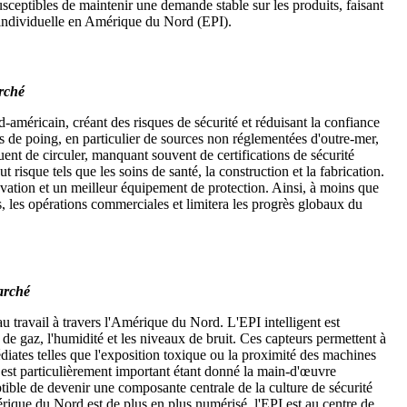
usceptibles de maintenir une demande stable sur les produits, faisant
n individuelle en Amérique du Nord (EPI).
arché
américain, créant des risques de sécurité et réduisant la confiance
 de poing, en particulier de sources non réglementées d'outre-mer,
ent de circuler, manquant souvent de certifications de sécurité
isque tels que les soins de santé, la construction et la fabrication.
novation et un meilleur équipement de protection. Ainsi, à moins que
s, les opérations commerciales et limitera les progrès globaux du
arché
au travail à travers l'Amérique du Nord. L'EPI intelligent est
de gaz, l'humidité et les niveaux de bruit. Ces capteurs permettent à
diates telles que l'exposition toxique ou la proximité des machines
i est particulièrement important étant donné la main-d'œuvre
ptible de devenir une composante centrale de la culture de sécurité
mérique du Nord est de plus en plus numérisé, l'EPI est au centre de