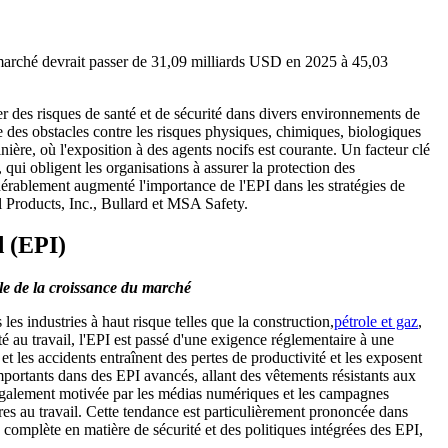
arché devrait passer de 31,09 milliards USD en 2025 à 45,03
er des risques de santé et de sécurité dans divers environnements de
 des obstacles contre les risques physiques, chimiques, biologiques
minière, où l'exposition à des agents nocifs est courante. Un facteur clé
qui obligent les organisations à assurer la protection des
idérablement augmenté l'importance de l'EPI dans les stratégies de
 Products, Inc., Bullard et MSA Safety.
d (EPI)
ble de la croissance du marché
es industries à haut risque telles que la construction,
pétrole et gaz
,
té au travail, l'EPI est passé d'une exigence réglementaire à une
t les accidents entraînent des pertes de productivité et les exposent
mportants dans des EPI avancés, allant des vêtements résistants aux
st également motivée par les médias numériques et les campagnes
res au travail. Cette tendance est particulièrement prononcée dans
omplète en matière de sécurité et des politiques intégrées des EPI,