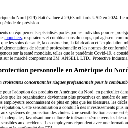
érique du Nord (EPI) était évaluée à 29,63 milliards USD
en 2024. Le m
 période de prévision.
ents ou équipements spécialisés portés par les individus pour se protég
ues,
boucliers
, respirateurs et combinaisons du corps, qui agissent comme
 que les soins de santé, la construction, la fabrication et l'exploitation 
réglementations de sécurité professionnelle et les normes de conformité, 
s urgences sur la santé mondiale, telles que la pandémie Covid-19, a cons
pérant sur le marché comprennent 3M, ANSELL LTD., Protective Industrial
rotection personnelle en Amérique du Nor
on croissantes concernant les risques professionnels pour le combusti
ue pour l'adoption des produits en Amérique du Nord, en particulier dans l
 Alors que les organisations deviennent plus proactives en matière de san
 employeurs reconnaissent de plus en plus que les blessures, les décès e
réputation. Cette sensibilisation a conduit à des investissements plus i
té et aux systèmes de protection des chutes. Une sensibilisation accrue e
é inadéquates, favorisant une culture de tolérance zéro envers les blessu
 sensibles aux accidents. Les employeurs répondent avec une formation c
ation et la conformité des EPI.