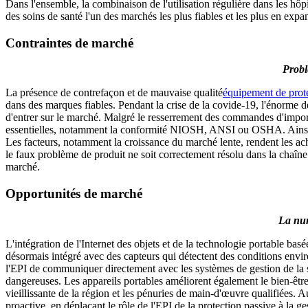
Dans l'ensemble, la combinaison de l'utilisation régulière dans les hôp
des soins de santé l'un des marchés les plus fiables et les plus en ex
Contraintes de marché
Probl
La présence de contrefaçon et de mauvaise qualité
équipement de prot
dans des marques fiables. Pendant la crise de la covide-19, l'énorme 
d'entrer sur le marché. Malgré le resserrement des commandes d'importa
essentielles, notamment la conformité NIOSH, ANSI ou OSHA. Ainsi, mett
Les facteurs, notamment la croissance du marché lente, rendent les ache
le faux problème de produit ne soit correctement résolu dans la chaîne
marché.
Opportunités de marché
La num
L'intégration de l'Internet des objets et de la technologie portable bas
désormais intégré avec des capteurs qui détectent des conditions enviro
l'EPI de communiquer directement avec les systèmes de gestion de la sé
dangereuses. Les appareils portables améliorent également le bien-être 
vieillissante de la région et les pénuries de main-d'œuvre qualifiées. 
proactive, en déplaçant le rôle de l'EPI de la protection passive à la 