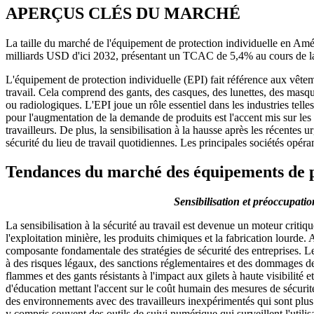
APERÇUS CLÉS DU MARCHÉ
La taille du marché de l'équipement de protection individuelle en Am
milliards USD d'ici 2032, présentant un TCAC de 5,4% au cours de la
L'équipement de protection individuelle (EPI) fait référence aux vêtem
travail. Cela comprend des gants, des casques, des lunettes, des masq
ou radiologiques. L'EPI joue un rôle essentiel dans les industries telles
pour l'augmentation de la demande de produits est l'accent mis sur les 
travailleurs. De plus, la sensibilisation à la hausse après les récente
sécurité du lieu de travail quotidiennes. Les principales sociétés o
Tendances du marché des équipements de p
Sensibilisation et préoccupati
La sensibilisation à la sécurité au travail est devenue un moteur critiq
l'exploitation minière, les produits chimiques et la fabrication lourde.
composante fondamentale des stratégies de sécurité des entreprises. Les
à des risques légaux, des sanctions réglementaires et des dommages de 
flammes et des gants résistants à l'impact aux gilets à haute visibili
d'éducation mettant l'accent sur le coût humain des mesures de sécurit
des environnements avec des travailleurs inexpérimentés qui sont plus
y compris souvent des outils de suivi numérique qui surveillent l'utilis