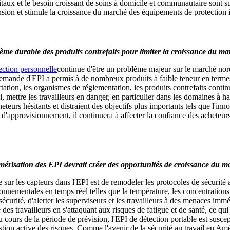
itaux et le besoin croissant de soins à domicile et communautaire sont s
pansion et stimule la croissance du marché des équipements de protectio
ème durable des produits contrefaits pour limiter la croissance du m
ection personnelle
continue d'être un problème majeur sur le marché nord-
demande d'EPI a permis à de nombreux produits à faible teneur en termes
tion, les organismes de réglementation, les produits contrefaits continu
re les travailleurs en danger, en particulier dans les domaines à haut r
teurs hésitants et distraient des objectifs plus importants tels que l'in
 d'approvisionnement, il continuera à affecter la confiance des acheteur
érisation des EPI devrait créer des opportunités de croissance du m
ée sur les capteurs dans l'EPI est de remodeler les protocoles de sécurité 
nnementales en temps réel telles que la température, les concentrations 
curité, d'alerter les superviseurs et les travailleurs à des menaces immé
des travailleurs en s'attaquant aux risques de fatigue et de santé, ce qu
Au cours de la période de prévision, l'EPI de détection portable est susce
gestion active des risques. Comme l'avenir de la sécurité au travail en A