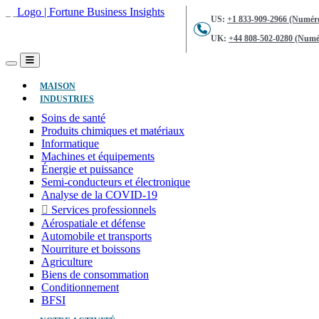
US:
+1 833-909-2966 (Numéro
UK:
+44 808-502-0280 (Numér
(ACTUEL)
MAISON
INDUSTRIES
Soins de santé
Produits chimiques et matériaux
Informatique
Machines et équipements
Énergie et puissance
Semi-conducteurs et électronique
Analyse de la COVID-19
Services professionnels
Aérospatiale et défense
Automobile et transports
Nourriture et boissons
Agriculture
Biens de consommation
Conditionnement
BFSI