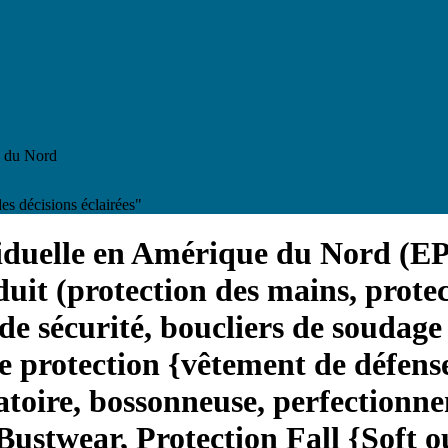
e du Nord
es décisions éclairées"
iduelle en Amérique du Nord (EPI
oduit (protection des mains, protec
 de sécurité, boucliers de soudage
de protection {vêtement de défen
ratoire, bossonneuse, perfectionn
Bustwear, Protection Fall {Soft 