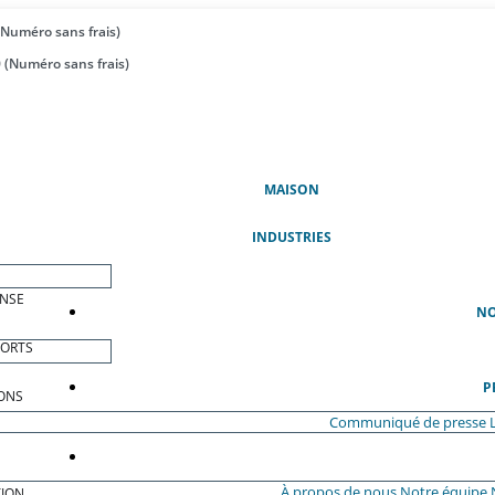
(Numéro sans frais)
 (Numéro sans frais)
(ACTUEL)
MAISON
INDUSTRIES
ENSE
NO
PORTS
P
ONS
Communiqué de presse
À propos de nous
Notre équipe
ION