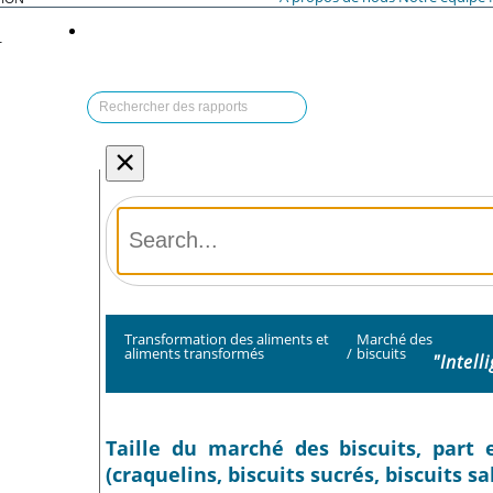
T
×
Transformation des aliments et
Marché des
aliments transformés
/
biscuits
"Intell
Taille du marché des biscuits, part 
(craquelins, biscuits sucrés, biscuits s