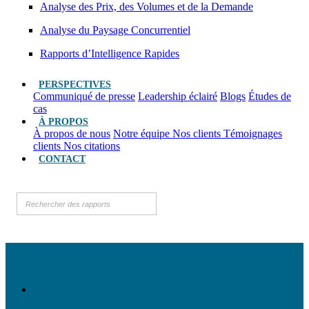
Analyse des Prix, des Volumes et de la Demande
Analyse du Paysage Concurrentiel
Rapports d’Intelligence Rapides
PERSPECTIVES
Communiqué de presse
Leadership éclairé
Blogs
Études de
cas
À PROPOS
À propos de nous
Notre équipe
Nos clients
Témoignages
clients
Nos citations
CONTACT