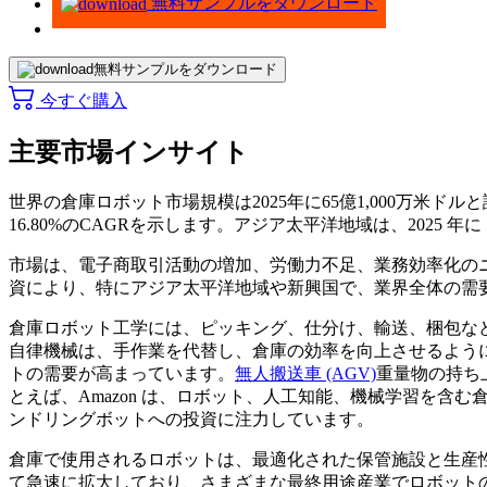
無料サンプルをダウンロード
無料サンプルをダウンロード
今すぐ購入
主要市場インサイト
世界の倉庫ロボット市場規模は2025年に65億1,000万米ドルと
16.80%のCAGRを示します。アジア太平洋地域は、2025 年
市場は、電子商取引活動の増加、労働力不足、業務効率化のニー
資により、特にアジア太平洋地域や新興国で、業界全体の需
倉庫ロボット工学には、ピッキング、仕分け、輸送、梱包な
自律機械は、手作業を代替し、倉庫の効率を向上させるよう
トの需要が高まっています。
無人搬送車 (AGV)
重量物の持ち
とえば、Amazon は、ロボット、人工知能、機械学習を含
ンドリングボットへの投資に注力しています。
倉庫で使用されるロボットは、最適化された保管施設と生産
て急速に拡大しており、さまざまな最終用途産業でロボット