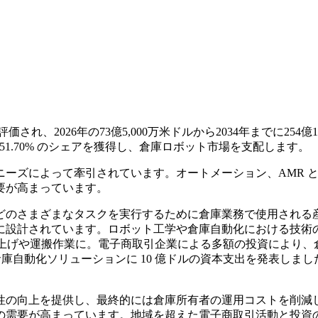
評価され、2026年の73億5,000万米ドルから2034年までに2
に 51.70% のシェアを獲得し、倉庫ロボット市場を支配します。
ズによって牽引されています。オートメーション、AMR と A
要が高まっています。
どのさまざまなタスクを実行するために倉庫業務で使用される産
に設計されています。ロボット工学や倉庫自動化における技術
上げや運搬作業に。電子商取引企業による多額の投資により、
む倉庫自動化ソリューションに 10 億ドルの資本支出を発表し
性の向上を提供し、最終的には倉庫所有者の運用コストを削減
の需要が高まっています。地域を超えた電子商取引活動と投資