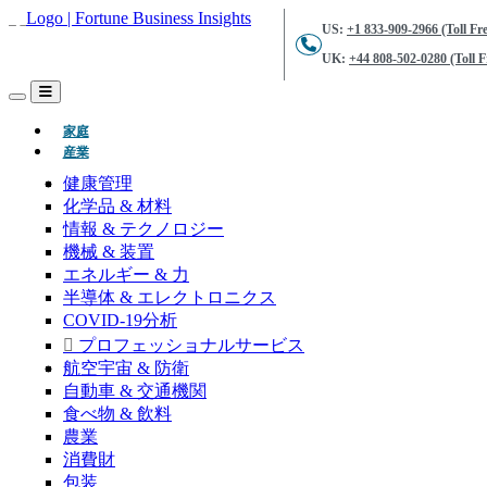
US:
+1 833-909-2966 (Toll Fre
UK:
+44 808-502-0280 (Toll F
(現在)
家庭
産業
健康管理
化学品 & 材料
情報 & テクノロジー
機械 & 装置
エネルギー & 力
半導体 & エレクトロニクス
COVID-19分析
プロフェッショナルサービス
航空宇宙 & 防衛
自動車 & 交通機関
食べ物 & 飲料
農業
消費財
包装