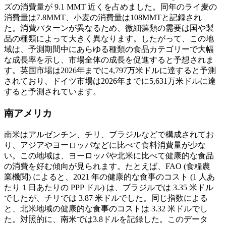
ズの消費量が 9.1 MMT 近くを占めました。同年のライ麦の
消費量は7.8MMT、小麦の消費量は108MMTと記録され
た。消費パターンが異なるため、微細藻類の需要は国や製
品の種類によって大きく異なります。したがって、この地
域は、予測期間中にあらゆる種類の食品カテゴリーで大幅
な成長率を示し、市場全体の成長を促進すると予想されま
す。英国市場は2026年までに4,797万米ドルに達すると予測
されており、ドイツ市場は2026年までに5,631万米ドルに達
すると予測されています。
南アメリカ
南米はアルゼンチン、チリ、ブラジルなどで構成されてお
り、アジアやヨーロッパなどに比べて食料消費量が少な
い。この地域は、ヨーロッパや北米に比べて健康的な食品
の消費を好む傾向が見られます。たとえば、FAO (食糧農
業機関) によると、2021 年の健康的な食事のコスト (1 人あ
たり 1 日あたりの PPP ドル) は、ブラジルでは 3.35 米ドル
でしたが、チリでは 3.87 米ドルでした。同じ指数による
と、北米地域の健康的な食事のコストは 3.32 米ドルでし
た。対照的に、南米では3.8ドルを記録した。このデータ