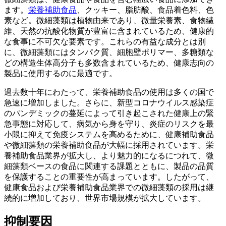
ます。
栄養補助食品
、クッキー、脂肪酸、食品着色料、色
素など。微細藻類は植物由来であり、微量栄養素、食物繊
維、天然の抗酸化物質が豊富に含まれているため、健康的
な食事に不可欠な要素です。これらの有益な成分とは別
に、微細藻類にはタンパク質、細胞壁ポリマー、多糖類な
どの構造生体高分子も多数含まれているため、健康志向の
製品に使用するのに最適です。
過去数十年にわたって、栄養補助食品の使用は多くの国で
急速に増加しました。さらに、新型コロナウイルス感染症
のパンデミックの蔓延によって引き起こされた健康上の緊
急事態に対応して、病気から身を守り、炎症のリスクを最
小限に抑えて免疫システムを高めるために、健康補助食品
や微細藻類の栄養補助食品が大幅に採用されています。栄
養補助食品業界が拡大し、より魅力的になるにつれて、微
細藻類ベースの食品に関連する課題とともに、製品の品質
を保護することの重要性が高まっています。したがって、
健康食品および栄養補助食品業界での微細藻類の採用は継
続的に増加しており、世界市場規模が拡大しています。
抑制要因