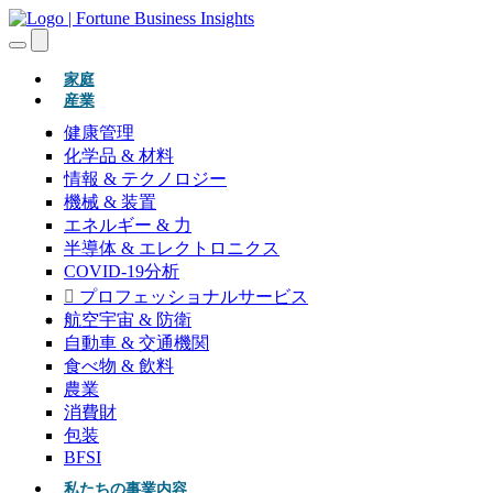
(現在)
家庭
産業
健康管理
化学品 & 材料
情報 & テクノロジー
機械 & 装置
エネルギー & 力
半導体 & エレクトロニクス
COVID-19分析
プロフェッショナルサービス
航空宇宙 & 防衛
自動車 & 交通機関
食べ物 & 飲料
農業
消費財
包装
BFSI
私たちの事業内容