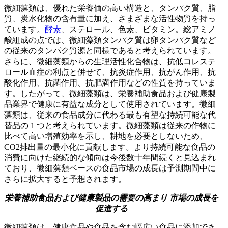
微細藻類は、優れた栄養価の高い構造と、タンパク質、脂
質、炭水化物の含有量に加え、さまざまな活性物質を持っ
ています。
酵素
、ステロール、色素、ビタミン。総アミノ
酸組成の点では、微細藻類タンパク質は卵タンパク質など
の従来のタンパク質源と同様であると考えられています。
さらに、微細藻類からの生理活性化合物は、抗低コレステ
ロール血症の利点と併せて、抗炎症作用、抗がん作用、抗
酸化作用、抗菌作用、抗肥満作用などの性質を持っていま
す。したがって、微細藻類は、栄養補助食品および健康製
品業界で健康に有益な成分として使用されています。微細
藻類は、従来の食品成分に代わる最も有望な持続可能な代
替品の 1 つと考えられています。微細藻類は従来の作物に
比べて高い増殖効率を示し、耕地を必要としないため、
CO2排出量の最小化に貢献します。より持続可能な食品の
消費に向けた継続的な傾向は今後数十年間続くと見込まれ
ており、微細藻類ベースの食品市場の成長は予測期間中に
さらに拡大すると予想されます。
栄養補助食品および健康製品の需要の高まり
市場の成長を
促進する
微細藻類は、健康食品や食品を含む幅広い食品に添加でき