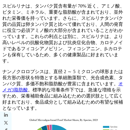
スピルリナは、タンパク質含有量が 70% 近く、アミノ酸、
ビタミン、ミネラル、重要な脂肪酸が含まれており、並外
れた栄養価を持っています。さらに、スピルリナタンパク
質の品質は卵タンパク質と比べて優れており、人間の発育
に役立つ必須アミノ酸の大部分が含まれていることがわか
っています。これらの利点とは別に、スピルリナは、より
高いレベルの抗酸化物質および抗炎症化合物、カロテノイ
ドであるフィコシアノビリン、フィコシアニン、β-カロテ
ンも保有しているため、多くの健康製品に好まれていま
す。
ナンノクロロプシスは、直径 2 ～ 5 ミクロンの球形または
長方形の形状を特徴とする単細胞藻類で、光合成色素、タ
ンパク質、多価不飽和脂肪酸が豊富に含まれています。
オ
メガ3脂肪酸
。標準的な培養条件下では、急速な増殖を示
すため、栄養補助食品に組み込むための選択肢として広く
好まれており、食品成分として組み込むための有望な候補
となっています。