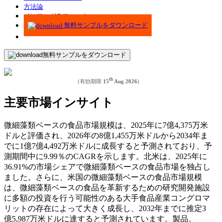
方法論
インフォグラフィック
無料サンプルをダウンロード
無料サンプルをダウンロード
th
(有効期限
15
Aug 2026
)
主要市場インサイト
微細藻類ベースの食品市場規模は、2025年に7億4,375万米
ドルと評価され、2026年の8億1,455万米ドルから2034年ま
でに1億7億4,492万米ドルに成長すると予測されており、予
測期間中に9.99％のCAGRを示します。北米は、2025年に
36.91%の市場シェアで微細藻類ベースの食品市場を独占し
ました。さらに、米国の微細藻類ベースの食品市場規模
は、微細藻類ベースの食品を革新するための研究開発施設
に多額の投資を行う可能性のある大手食品産業コングロマ
リットの存在によって大きく成長し、2032年までに推定3
億5,987万米ドルに達すると予測されています。製品。