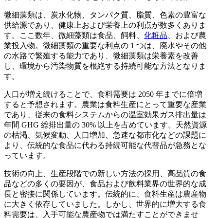
微細藻類は、炭水化物、タンパク質、脂質、色素の豊富な
供給源であり、健康上および栄養上の利点が数多くありま
す。ここ数年、微細藻類は食品、飼料、
化粧品
、および農
業投入物。微細藻類の重要な利点の 1 つは、廃水やその他
の水路で繁殖する能力であり、微細藻類は栄養素を改善
し、環境から汚染物質を根絶する持続可能な方法となりま
す。
人口が増え続けることで、食料需要は 2050 年までに倍増
すると予想されます。農業は食料生産にとって重要な産業
であり、従来の食料システムからの温室効果ガス排出量は
年間 GHG 総排出量の 30% 以上を占めています。天然資源
の枯渇、気候変動、人口増加、急速な都市化などの課題に
より、伝統的な食品に代わる持続可能な代替品が急務とな
っています。
技術の向上、生産段階での新しい方法の採用、高品質の食
品などの多くの要因が、食品および飲料業界の世界的な成
長と密接に関係しています。伝統的に、食料生産は農産物
に大きく依存していました。しかし、世界的に増大する食
料需要は、入手可能な農産物では満たすことができませ