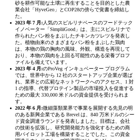
砂を耕作可能な土壌に再生することを目的とした農
業会社「HyveGeo」とCOP28の傍らで覚書を締結し
た。
2023 年 7 月:
人気のスピルリナベースのフードテック
イノベーター「SimpliiGood」は、主にスピルリナで
作られたパン粉をまぶしたチキンカツレツを発表し
た。植物由来のさまざまなパン粉をまぶした鶏肉
は、本物の鶏の胸肉の風味、外観、構造を再現して
おり、本物の鶏肉を上回る可能性のある栄養プロフ
ァイルも備えています。
2023 年 4 月:
の
ProVeg インキュベーター プログラム
では、世界中から 12 社のスタートアップ企業が選ば
れ、業界との広範なネットワークへのアクセス、1 対
1 の指導、代替プロテイン製品の市場投入を促進する
ための最大 330,000 米ドルの資金提供を受けられま
す。
2022 年 6 月:
微細藻類業界で事業を展開する先見の明
のある新興企業である Brevel は、840 万米ドルのシー
ド資金調達ラウンドを発表しました。目標は、会社
の技術を拡張し、研究開発能力を強化するための商
用パイロット工場を構築することでした。この資金