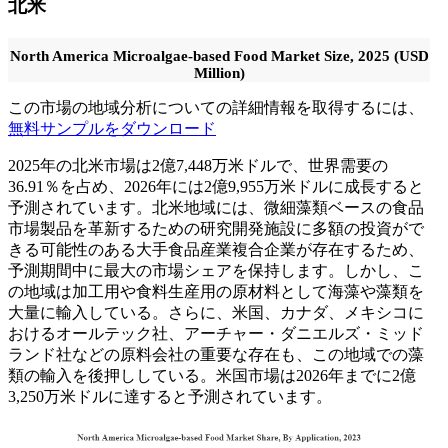
北米
North America Microalgae-based Food Market Size, 2025 (USD
Million)
この市場の地域分析についての詳細情報を取得するには、
無料サンプルをダウンロード
2025年の北米市場は2億7,448万米ドルで、世界需要の
36.91％を占め、2026年には2億9,955万米ドルに成長すると
予測されています。北米地域には、微細藻類ベースの食品
市場製品を革新するための研究開発施設に多額の投資がで
きる可能性のある大手食品産業複合企業が存在するため、
予測期間中に最大の市場シェアを保持します。しかし、こ
の地域は加工用や食料生産用の原材料として海藻や藻類を
大量に輸入している。さらに、米国、カナダ、メキシコに
おけるオールテック社、アーチャー・ダニエルズ・ミッド
ランド社などの原料会社の重要な存在も、この地域での藻
類の輸入を後押ししている。米国市場は2026年までに2億
3,250万米ドルに達すると予測されています。