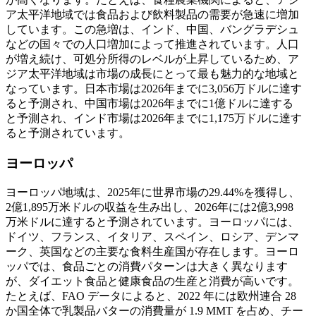
ア太平洋地域では食品および飲料製品の需要が急速に増加
しています。この急増は、インド、中国、バングラデシュ
などの国々での人口増加によって推進されています。人口
が増え続け、可処分所得のレベルが上昇しているため、ア
ジア太平洋地域は市場の成長にとって最も魅力的な地域と
なっています。日本市場は2026年までに3,056万ドルに達す
ると予測され、中国市場は2026年までに1億ドルに達する
と予測され、インド市場は2026年までに1,175万ドルに達す
ると予測されています。
ヨーロッパ
ヨーロッパ地域は、2025年に世界市場の29.44%を獲得し、
2億1,895万米ドルの収益を生み出し、2026年には2億3,998
万米ドルに達すると予測されています。ヨーロッパには、
ドイツ、フランス、イタリア、スペイン、ロシア、デンマ
ーク、英国などの主要な食料生産国が存在します。ヨーロ
ッパでは、食品ごとの消費パターンは大きく異なります
が、ダイエット食品と健康食品の生産と消費が高いです。
たとえば、FAO データによると、2022 年には欧州連合 28
か国全体で乳製品バターの消費量が 1.9 MMT を占め、チー