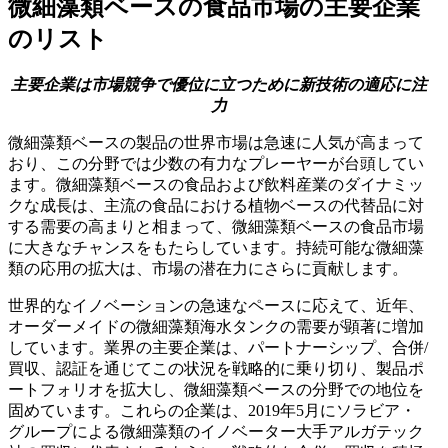
微細藻類ベースの食品市場の主要企業
のリスト
主要企業は市場競争で優位に立つために新技術の適応に注
力
微細藻類ベースの製品の世界市場は急速に人気が高まって
おり、この分野では少数の有力なプレーヤーが台頭してい
ます。微細藻類ベースの食品および飲料産業のダイナミッ
クな成長は、主流の食品における植物ベースの代替品に対
する需要の高まりと相まって、微細藻類ベースの食品市場
に大きなチャンスをもたらしています。持続可能な微細藻
類の応用の拡大は、市場の潜在力にさらに貢献します。
世界的なイノベーションの急速なペースに応えて、近年、
オーダーメイドの微細藻類海水タンクの需要が顕著に増加
しています。業界の主要企業は、パートナーシップ、合併/
買収、認証を通じてこの状況を戦略的に乗り切り、製品ポ
ートフォリオを拡大し、微細藻類ベースの分野での地位を
固めています。これらの企業は、2019年5月にソラビア・
グループによる微細藻類のイノベーター大手アルガテック