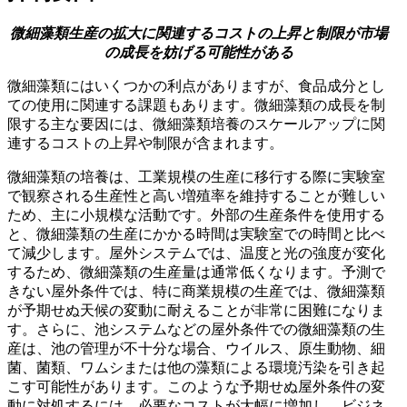
微細藻類生産の拡大に関連するコストの上昇と制限が市場
の成長を妨げる可能性がある
微細藻類にはいくつかの利点がありますが、食品成分とし
ての使用に関連する課題もあります。微細藻類の成長を制
限する主な要因には、微細藻類培養のスケールアップに関
連するコストの上昇や制限が含まれます。
微細藻類の培養は、工業規模の生産に移行する際に実験室
で観察される生産性と高い増殖率を維持することが難しい
ため、主に小規模な活動です。外部の生産条件を使用する
と、微細藻類の生産にかかる時間は実験室での時間と比べ
て減少します。屋外システムでは、温度と光の強度が変化
するため、微細藻類の生産量は通常低くなります。予測で
きない屋外条件では、特に商業規模の生産では、微細藻類
が予期せぬ天候の変動に耐えることが非常に困難になりま
す。さらに、池システムなどの屋外条件での微細藻類の生
産は、池の管理が不十分な場合、ウイルス、原生動物、細
菌、菌類、ワムシまたは他の藻類による環境汚染を引き起
こす可能性があります。このような予期せぬ屋外条件の変
動に対処するには、必要なコストが大幅に増加し、ビジネ