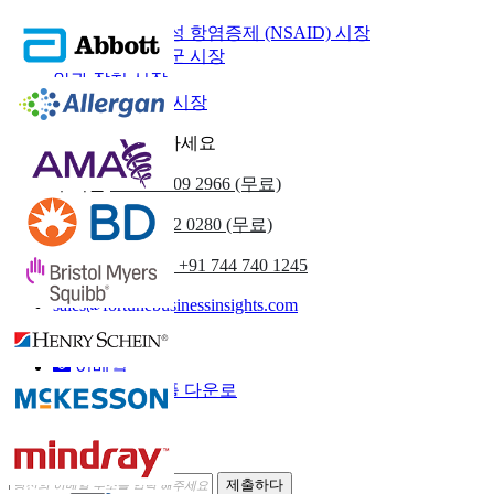
비 스테로이드 성 항염증제 (NSAID) 시장
안구 건조 증후군 시장
안과 장치 시장
안과 질환 치료 시장
우리에게 연락하세요
우리를
+1 833 909 2966 (무료)
영국
+44 808 502 0280 (무료)
(아시아 태평양) +91 744 740 1245
sales@fortunebusinessinsights.com
부르다
이메일
샘플 다운로
드
뉴스레터 구독
제출하다