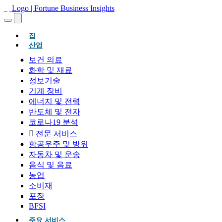
(현재의)
집
산업
보건 의료
화학 및 재료
정보기술
기계 장비
에너지 및 전력
반도체 및 전자
코로나19 분석
전문 서비스
항공우주 및 방위
자동차 및 운송
음식 및 음료
농업
소비재
포장
BFSI
주요 서비스